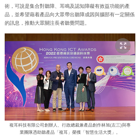
術，可說是集合對聽障、耳鳴及認知障礙有效益功能的產
品，並希望藉着產品向大眾帶出聽障成因與腦部有一定關係
的訊息，推動大眾關注長者聽覺問題。
複耳科技有限公司創辦人、行政總裁兼產品創作林旭(左三)與專
業團隊憑助聽產品「複耳」榮獲「智慧生活大獎」。