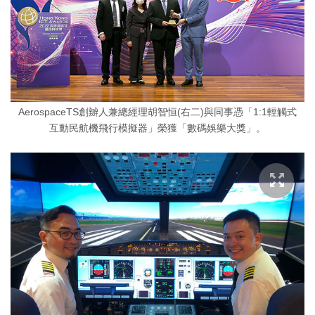
AerospaceTS創辧人兼總經理胡智恒(右二)與同事憑「1:1輕觸式
互動民航機飛行模擬器」榮獲「數碼娛樂大獎」。