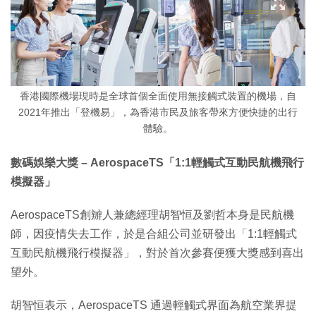
香港國際機場現時是全球首個全面使用無接觸式裝置的機場，自
2021年推出「登機易」，為香港市民及旅客帶來方便快捷的出行
體驗。
數碼娛樂大獎 – AerospaceTS「1:1輕觸式互動民航機飛行
模擬器」
AerospaceTS創辧人兼總經理胡智恒及劉哲本身是民航機
師，因疫情失去工作，於是合組公司並研發出「1:1輕觸式
互動民航機飛行模擬器」，對於首次參賽便獲大獎感到喜出
望外。
胡智恒表示，AerospaceTS 通過輕觸式界面為航空業界提