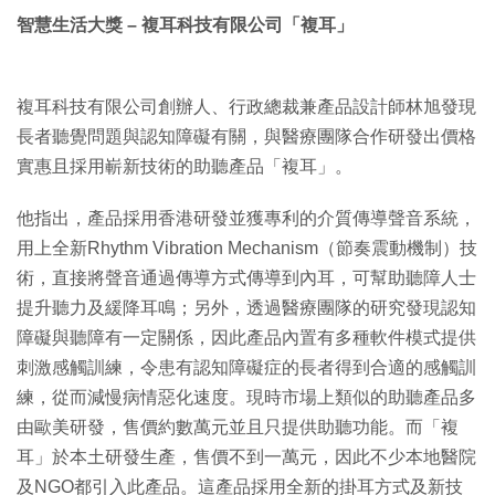
智慧生活大獎 – 複耳科技有限公司「複耳」
複耳科技有限公司創辦人、行政總裁兼產品設計師林旭發現
長者聽覺問題與認知障礙有關，與醫療團隊合作研發出價格
實惠且採用嶄新技術的助聽產品「複耳」。
他指出，產品採用香港研發並獲專利的介質傳導聲音系統，
用上全新Rhythm Vibration Mechanism（節奏震動機制）技
術，直接將聲音通過傳導方式傳導到內耳，可幫助聽障人士
提升聽力及緩降耳鳴；另外，透過醫療團隊的研究發現認知
障礙與聽障有一定關係，因此產品內置有多種軟件模式提供
刺激感觸訓練，令患有認知障礙症的長者得到合適的感觸訓
練，從而減慢病情惡化速度。現時市場上類似的助聽產品多
由歐美研發，售價約數萬元並且只提供助聽功能。而「複
耳」於本土研發生產，售價不到一萬元，因此不少本地醫院
及NGO都引入此產品。這產品採用全新的掛耳方式及新技