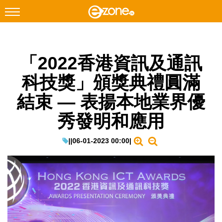
搜尋
「2022香港資訊及通訊
Facebook
Instagram
科技獎」頒獎典禮圓滿
科技焦點
結束 — 表揚本地業界優
網絡生活
秀發明和應用
遊戲動漫
教學評測
|
|
06-01-2023 00:00
|
EduTech
IT Times
生成式AI與雲端應用
Enterprise Digital Transformation