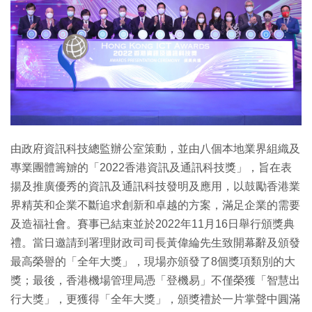
特集
由政府資訊科技總監辦公室策動，並由八個本地業界組織及
專業團體籌辧的「2022香港資訊及通訊科技獎」，旨在表
揚及推廣優秀的資訊及通訊科技發明及應用，以鼓勵香港業
界精英和企業不斷追求創新和卓越的方案，滿足企業的需要
及造福社會。賽事已結束並於2022年11月16日舉行頒獎典
禮。當日邀請到署理財政司司長黃偉綸先生致開幕辭及頒發
最高榮譽的「全年大獎」，現場亦頒發了8個獎項類別的大
獎；最後，香港機場管理局憑「登機易」不僅榮獲「智慧出
行大獎」，更獲得「全年大獎」，頒獎禮於一片掌聲中圓滿