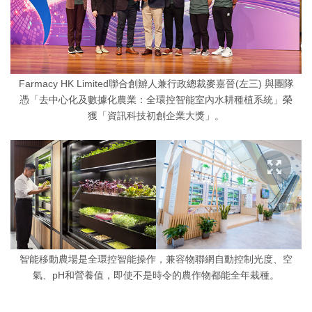
Farmacy HK Limited聯合創辧人兼行政總裁麥嘉晉(左三) 與團隊
憑「去中心化及數據化農業：全環控智能室內水耕種植系統」榮
獲「資訊科技初創企業大獎」。
智能移動農場是全環控智能操作，兼容物聯網自動控制光度、空
氣、pH和營養值，即使不是時令的農作物都能全年栽種。