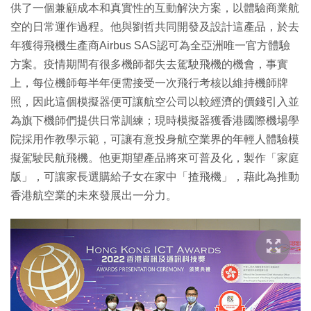
供了一個兼顧成本和真實性的互動解決方案，以體驗商業航
空的日常運作過程。他與劉哲共同開發及設計這產品，於去
年獲得飛機生產商Airbus SAS認可為全亞洲唯一官方體驗
方案。疫情期間有很多機師都失去駕駛飛機的機會，事實
上，每位機師每半年便需接受一次飛行考核以維持機師牌
照，因此這個模擬器便可讓航空公司以較經濟的價錢引入並
為旗下機師們提供日常訓練；現時模擬器獲香港國際機場學
院採用作教學示範，可讓有意投身航空業界的年輕人體驗模
擬駕駛民航飛機。他更期望產品將來可普及化，製作「家庭
版」，可讓家長選購給子女在家中「揸飛機」，藉此為推動
香港航空業的未來發展出一分力。