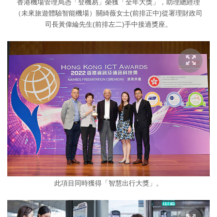
香港機場管理局憑「登機易」榮獲「全年大獎」，助理總經理
（未來旅遊體驗智能機場）關綺薇女士(前排正中)從署理財政司
司長黃偉綸先生(前排左二)手中接過獎座。
此項目同時獲得「智慧出行大獎」。