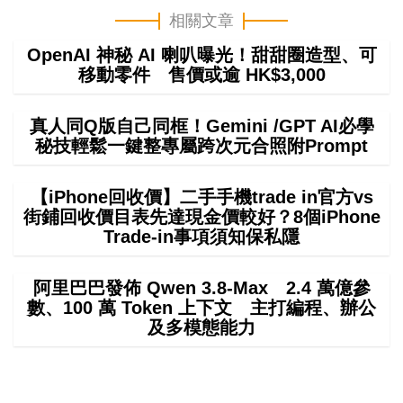
相關文章
OpenAI 神秘 AI 喇叭曝光！甜甜圈造型、可
移動零件 售價或逾 HK$3,000
真人同Q版自己同框！Gemini /GPT AI必學
秘技輕鬆一鍵整專屬跨次元合照附Prompt
【iPhone回收價】二手手機trade in官方vs
街鋪回收價目表先達現金價較好？8個iPhone
Trade-in事項須知保私隱
阿里巴巴發佈 Qwen 3.8-Max 2.4 萬億參
數、100 萬 Token 上下文 主打編程、辦公
及多模態能力