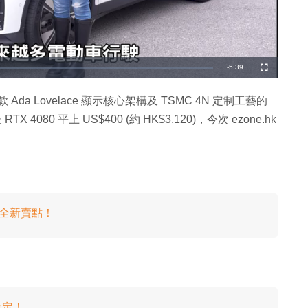
剩
-
5:39
全
螢
幕
餘
A 第三款 Ada Lovelace 顯示核心架構及 TSMC 4N 定制工藝的
時
X 4080 平上 US$400 (約 HK$3,120)，今次 ezone.hk
間
五大全新賣點！
設定！