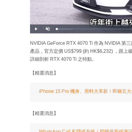
載
播
開
入
放
啟
完
音
畢
效
:
NVIDIA GeForce RTX 4070 Ti 作為 NVIDI
9
.
產品，官方定價 US$799 (約 HK$6,232) ，跟上級 RT
5
6
%
詳細剖析 RTX 4070 Ti 之特點。
【精選消息】
iPhone 15 Pro 機身、用料大革新！即睇
【精選消息】
WhatsApp Call 私隱或升級！即睇最新保護