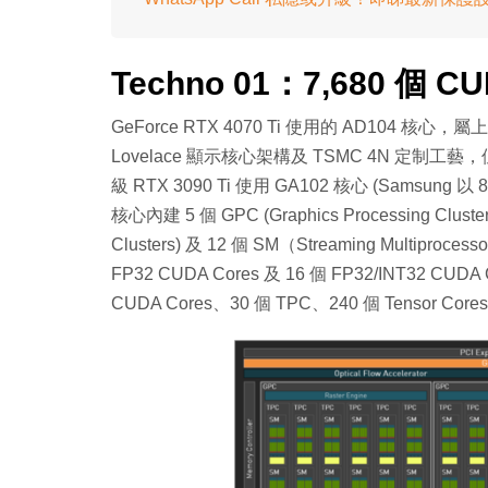
Techno 01：7,680 個 CU
GeForce RTX 4070 Ti 使用的 AD104 核心，
Lovelace 顯示核心架構及 TSMC 4N 定制工
級 RTX 3090 Ti 使用 GA102 核心 (Samsung
核心內建 5 個 GPC (Graphics Processing Clust
Clusters) 及 12 個 SM（Streaming Multi
FP32 CUDA Cores 及 16 個 FP32/INT32 CUD
CUDA Cores、30 個 TPC、240 個 Tensor Cores