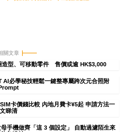
相關文章
甜圈造型、可移動零件 售價或逾 HK$3,000
GPT AI必學秘技輕鬆一鍵整專屬跨次元合照附
Prompt
SIM卡價錢比較 內地月費卡¥5起 申請方法一
文睇清
幫父母手機做齊「這 3 個設定」 自動過濾陌生來