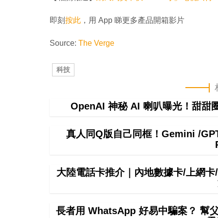
即刻
按此
，用 App 睇更多產品開箱影片
Source:
The Verge
科技
OpenAI 神秘 AI 喇叭曝光！甜
真人同Q版自己同框！Gemini /
大陸電話卡推介｜內地數據卡/上網卡/
長者用 WhatsApp 好易中騙案？ 