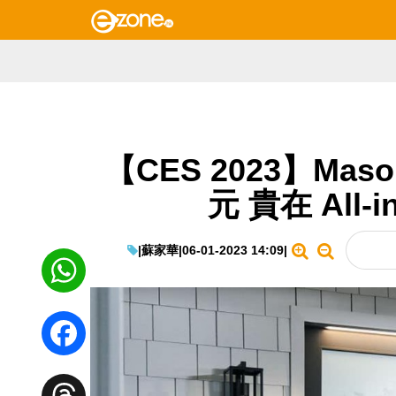
【CES 2023】Maso
元 貴在 All-
|
蘇家華
|
06-01-2023 14:09
|
WhatsApp
Facebook