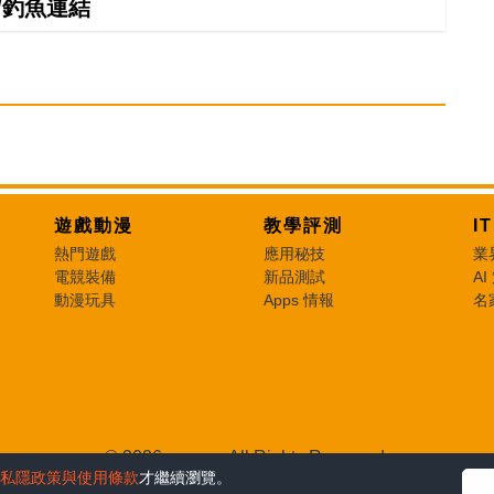
/釣魚連結
遊戲動漫
教學評測
I
熱門遊戲
應用秘技
業
電競裝備
新品測試
AI
動漫玩具
Apps 情報
名
© 2026 e-zone. All Rights Reserved.
私隱政策與使用條款
才繼續瀏覽。