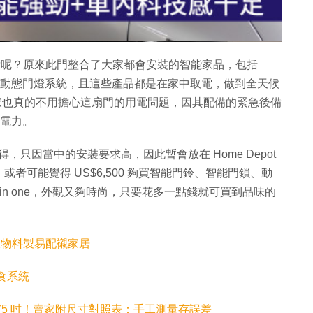
片
賣得這樣貴呢？原來此門整合了大家都會安裝的智能家品，包括
門鎖和動態門燈系統，且這些產品都是在家中取電，做到全天候
大家也真的不用擔心這扇門的用電問題，因其配備的緊急後備
的電力。
以購得，只因當中的安裝要求高，因此暫會放在 Home Depot
者可能覺得 US$6,500 夠買智能門鈴、智能門鎖、動
 in one，外觀又夠時尚，只要花多一點錢就可買到品味的
 回收物料製易配襯家居
食系統
 75 吋！賣家附尺寸對照表：手工測量存誤差