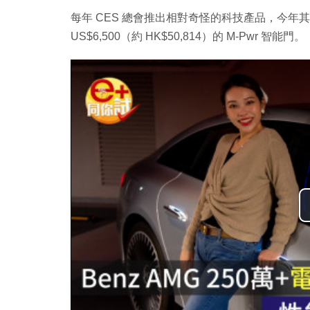
每年 CES 總會推出相對奇怪的科技產品，今年其中
US$6,500（約 HK$50,814）的 M-Pwr 智能門。