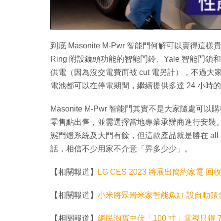
到底 Masonite M-Pwr 智能門何解可以
Ring 附設鏡頭功能的智能門鈴、Yale 智能
供電（因為沒交電費而被 cut 電另計），不過
電池都可以在停電期間，繼續提供多達 24 小時
Masonite M-Pwr 智能門其實不是大家隨處可
零售點出售，並需選擇當地專業承辦商進行安裝。或
態門燈系統及大門有餘，但這款產品就是勝在 all
話，相信不少用家不介意「畀多少少」。
【相關報道】
LG CES 2023 將展出簡約家電
【相關報道】
小米將眾籌米家智能魚缸 設自動餵
【相關報道】
網民淘寶中伏「100 寸」電視只得