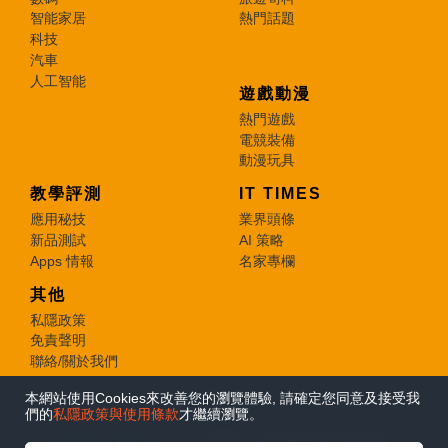
智能家居
熱門話題
科技
汽車
人工智能
遊戲動漫
熱門遊戲
電競裝備
動漫玩具
教學評測
IT TIMES
應用秘技
業界頭條
新品測試
AI 策略
Apps 情報
名家專欄
其他
私隱政策
免責聲明
聯絡/關於我們
本網站使用Cookies來改善您的瀏覽體驗, 請確定您同意及接受我
© 2026 e-zone. All Rights Reserved.
們的
私隱政策與使用條款
才繼續瀏覽。
在Google