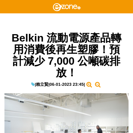
Belkin 流動電源產品轉
用消費後再生塑膠！預
計減少 7,000 公噸碳排
放！
|
賴立賢
|
06-01-2023 23:45
|