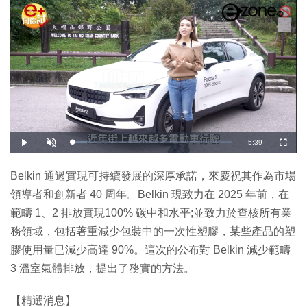
剩
-
5:39
載
播
開
全
入
放
啟
螢
完
音
幕
餘
畢
效
:
Belkin 通過實現可持續發展的深厚承諾，來慶祝其作為市場
9
時
.
領導者和創新者 40 周年。Belkin 現致力在 2025 年前，在
5
6
間
%
範疇 1、2 排放實現100% 碳中和水平;並致力於查核所有業
務領域，包括著重減少包裝中的一次性塑膠，某些產品的塑
膠使用量已減少高達 90%。這次的公布對 Belkin 減少範疇
3 溫室氣體排放，提出了務實的方法。
【精選消息】