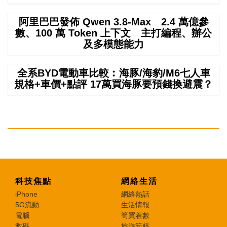
阿里巴巴發佈 Qwen 3.8-Max 2.4 萬億參
數、100 萬 Token 上下文 主打編程、辦公
及多模態能力
全系BYD電動車比較︰海豚/海豹/M6七人車
規格+車價+點評 17萬買海豚要預錢換避震？
科技焦點
網絡生活
iPhone
網絡熱話
5G流動
生活情報
電腦
筍買着數
數碼
旅遊筍料