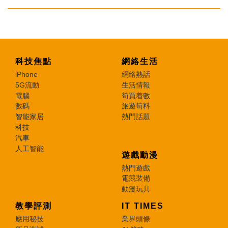
科技焦點
網絡生活
iPhone
網絡熱話
5G流動
生活情報
電腦
筍買着數
數碼
旅遊筍料
智能家居
熱門話題
科技
汽車
人工智能
遊戲動漫
熱門遊戲
電競裝備
動漫玩具
教學評測
IT TIMES
應用秘技
業界頭條