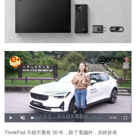
剩
-
5:39
載
播
開
全
入
放
啟
螢
完
音
幕
餘
畢
效
:
ThinkPad 不經不覺有 30 年，除了電腦外，亦終於有
9
時