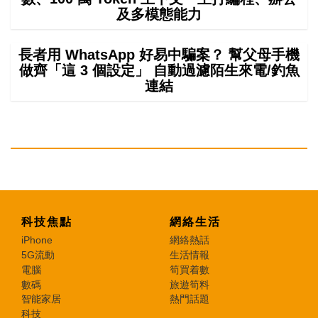
及多模態能力
長者用 WhatsApp 好易中騙案？ 幫父母手機
做齊「這 3 個設定」 自動過濾陌生來電/釣魚
連結
科技焦點
網絡生活
iPhone
網絡熱話
5G流動
生活情報
電腦
筍買着數
數碼
旅遊筍料
智能家居
熱門話題
科技