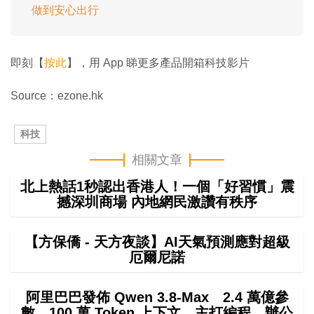
做到安心出行
即刻【
按此
】，用 App 睇更多產品開箱科技影片
Source：ezone.hk
科技
相關文章
北上熱話1秒認出香港人！一個「好習慣」震
撼深圳商場 內地網民激讚有秩序
【方保僑 - 天方夜談】AI天氣預測應對超級
厄爾尼諾
阿里巴巴發佈 Qwen 3.8-Max 2.4 萬億參
數、100 萬 Token 上下文 主打編程、辦公