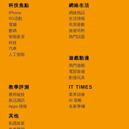
科技焦點
網絡生活
iPhone
網絡熱話
5G流動
生活情報
電腦
筍買着數
數碼
旅遊筍料
智能家居
熱門話題
科技
汽車
人工智能
遊戲動漫
熱門遊戲
電競裝備
動漫玩具
教學評測
IT TIMES
應用秘技
業界頭條
新品測試
AI 策略
Apps 情報
名家專欄
其他
私隱政策