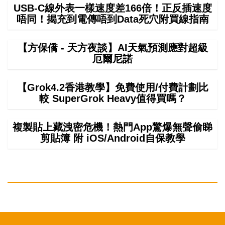
USB-C線外表一樣速度差166倍！正反插速度
唔同！揭充到電傳唔到Data死穴附買線指南
【方保僑 - 天方夜談】AI天氣預測應對超級
厄爾尼諾
【Grok4.2香港教學】免費使用/付費計劃比
較 SuperGrok Heavy值得買嗎？
複製貼上藏洩密危機！熱門App驚爆無聲偷睇
剪貼簿 附 iOS/Android自保教學