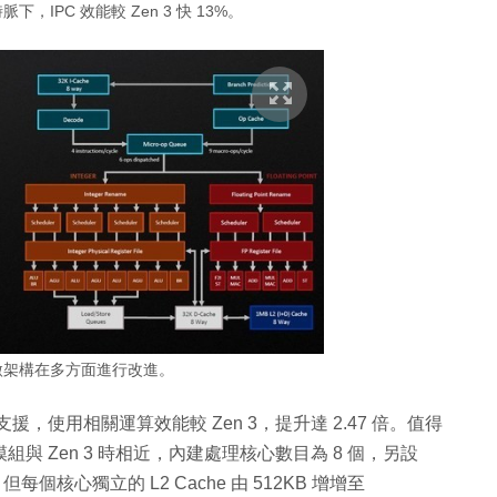
時脈下，IPC 效能較 Zen 3 快 13%。
4 微架構在多方面進行改進。
集支援，使用相關運算效能較 Zen 3，提升達 2.47 倍。值得
ex) 模組與 Zen 3 時相近，內建處理核心數目為 8 個，另設
接，但每個核心獨立的 L2 Cache 由 512KB 增增至