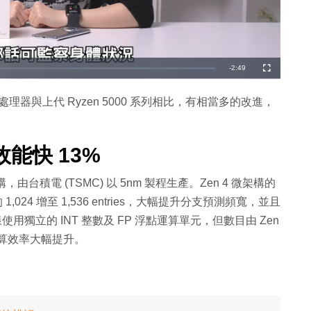
剩
-
2:49
全
螢
幕
餘
0 系列處理器與上代 Ryzen 5000 系列相比，有相當多的改進，
時
間
 效能快 13%
架構，由台積電 (TSMC) 以 5nm 製程生產。Zen 4 微架構的
Zen 3 的 1,024 增至 1,536 entries，大幅提升分支預測頻寬，並且
用獨立的 INT 整數及 FP 浮點運算單元，但數目由 Zen
個，運算效率大幅提升。