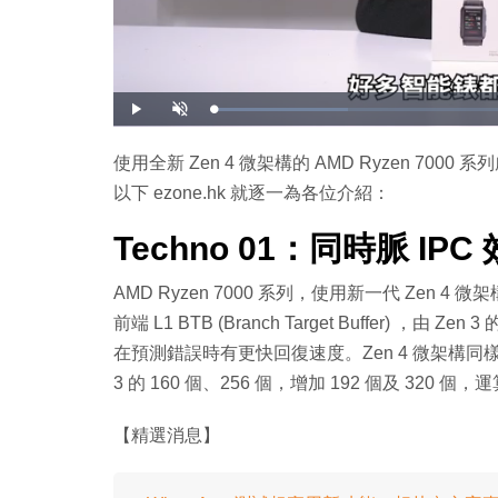
載
播
開
入
放
啟
完
音
畢
效
:
使用全新 Zen 4 微架構的 AMD Ryzen 700
2
1
以下 ezone.hk 就逐一為各位介紹：
.
3
0
%
Techno 01：同時脈 IPC
AMD Ryzen 7000 系列，使用新一代 Zen 4 微
前端 L1 BTB (Branch Target Buffer) ，由 
在預測錯誤時有更快回復速度。Zen 4 微架構同樣使
3 的 160 個、256 個，增加 192 個及 320 
【精選消息】