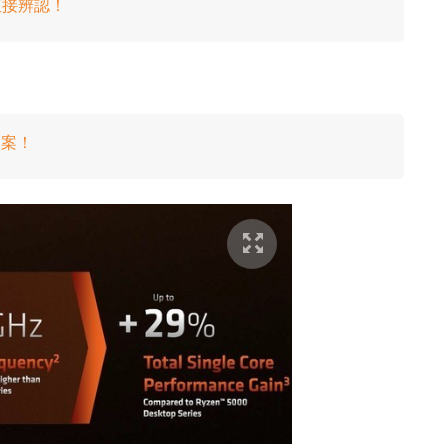
直接辨認！
定案！