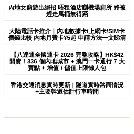
內地女窮遊出絕招 唔租酒店瞓機場廁所 終被
趕走馬桶無得踎
大陸電話卡推介｜內地數據卡/上網卡/SIM卡
價錢比較 內地月費卡¥5起 申請方法一文睇清
【八達通全國通卡 2026 完整攻略】HK$42
開賣！336 個內地城市 + 澳門一卡通行 7 大
賣點 + 增值 / 儲值上限懶人包
香港交通消息實時更新 | 隧道實時路面情況
+主要幹道估計行車時間