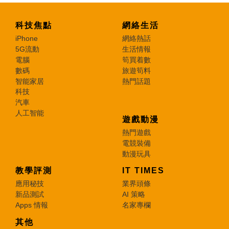
科技焦點
網絡生活
iPhone
網絡熱話
5G流動
生活情報
電腦
筍買着數
數碼
旅遊筍料
智能家居
熱門話題
科技
汽車
人工智能
遊戲動漫
熱門遊戲
電競裝備
動漫玩具
教學評測
IT TIMES
應用秘技
業界頭條
新品測試
AI 策略
Apps 情報
名家專欄
其他