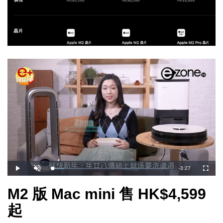
剩
-
3:27
載
播
開
全
入
放
啟
螢
完
音
幕
餘
畢
效
M2 版 Mac mini 售 HK$4,599
:
1
時
0
.
起
4
間
3
%