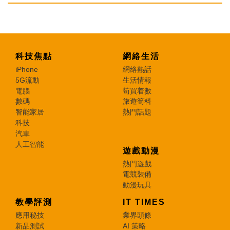
科技焦點
網絡生活
iPhone
網絡熱話
5G流動
生活情報
電腦
筍買着數
數碼
旅遊筍料
智能家居
熱門話題
科技
汽車
人工智能
遊戲動漫
熱門遊戲
電競裝備
動漫玩具
教學評測
IT TIMES
應用秘技
業界頭條
新品測試
AI 策略