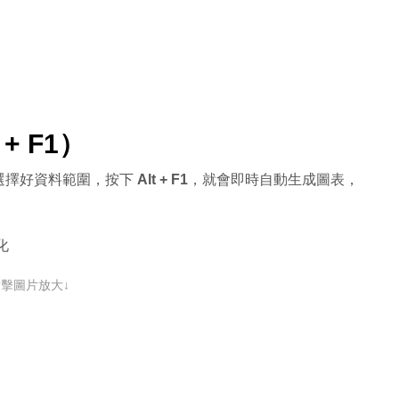
+ F1）
 選擇好資料範圍，按下
Alt + F1
，就會即時自動生成圖表，
。
化
點擊圖片放大↓