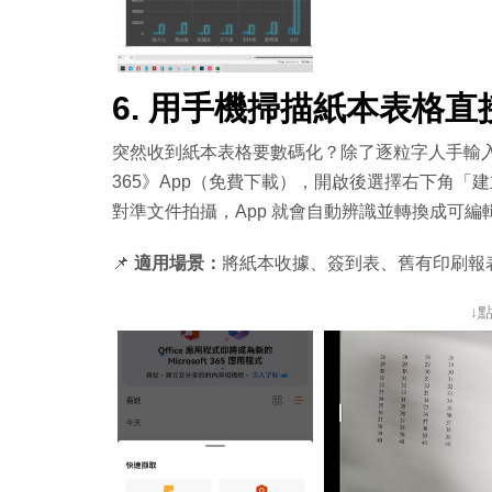
6. 用手機掃描紙本表格直接變
突然收到紙本表格要數碼化？除了逐粒字人手輸入，其
365》App（免費下載），開啟後選擇右下角「
對準文件拍攝，App 就會自動辨識並轉換成可編輯的
📌
適用場景：
將紙本收據、簽到表、舊有印刷報
↓