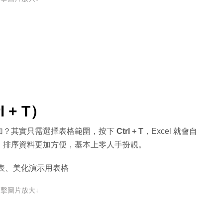
 + T）
加？其實只需選擇表格範圍，按下
Ctrl + T
，Excel 就會自
、排序資料更加方便，基本上零人手扮靚。
表、美化演示用表格
點擊圖片放大↓