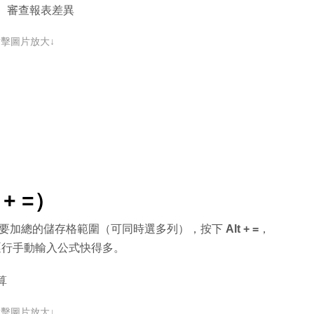
、審查報表差異
點擊圖片放大↓
+ =）
需要加總的儲存格範圍（可同時選多列），按下
Alt + =
，
比逐行手動輸入公式快得多。
算
點擊圖片放大↓