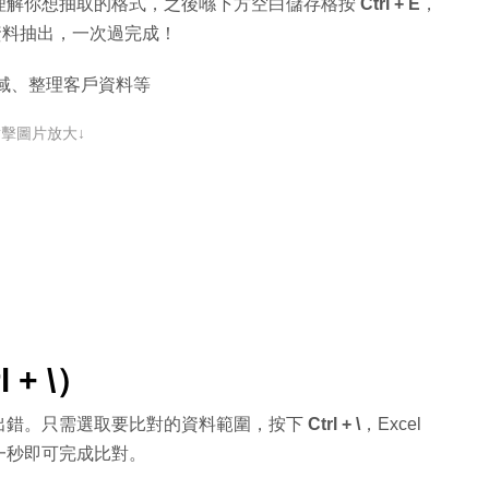
l 理解你想抽取的格式，之後喺下方空白儲存格按
Ctrl + E
，
應資料抽出，一次過完成！
域、整理客戶資料等
點擊圖片放大↓
+ \）
出錯。只需選取要比對的資料範圍，按下
Ctrl + \
，Excel
一秒即可完成比對。