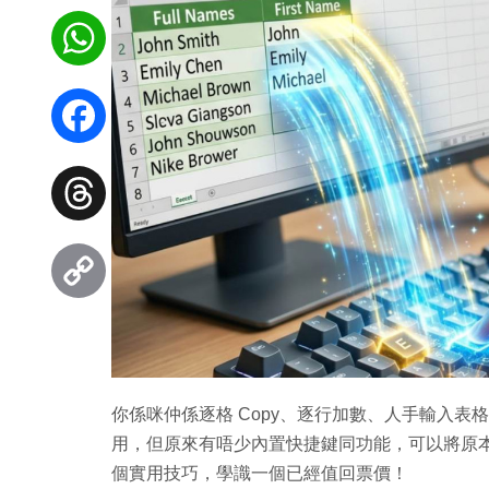
WhatsApp
Facebook
Threads
Copy
Link
你係咪仲係逐格 Copy、逐行加數、人手輸入表格？O
用，但原來有唔少內置快捷鍵同功能，可以將原本
個實用技巧，學識一個已經值回票價！