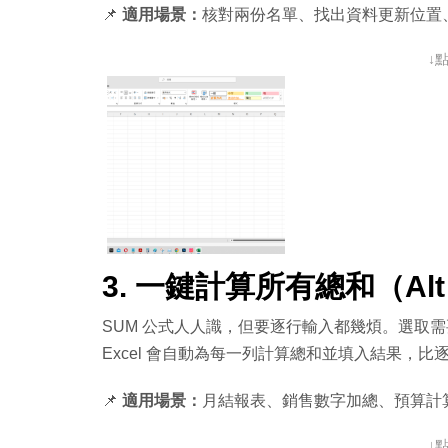
📌
適用場景：
核對兩份名單、找出資料更新位置
↓
3. 一鍵計算所有總和（Alt 
SUM 公式人人識，但要逐行輸入都幾煩。選取
Excel 會自動為每一列計算總和並填入結果，
📌
適用場景：
月結報表、銷售數字加總、預算計
↓