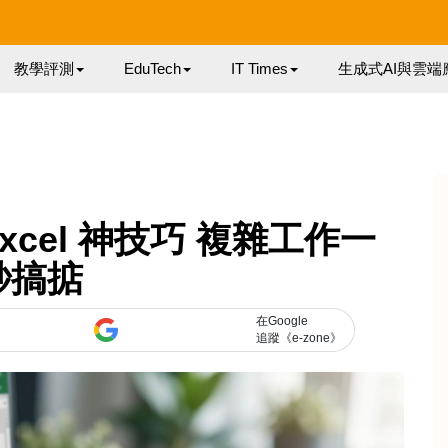
教學評測
EduTech
IT Times
生成式AI與雲端
xcel 神技巧 複雜工作一
秒搞掂
在Google
追蹤《e-zone》