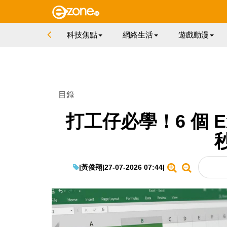
科技焦點
網絡生活
遊戲動漫
目錄
打工仔必學！6 個 E
|
黃俊翔
|
27-07-2026 07:44
|