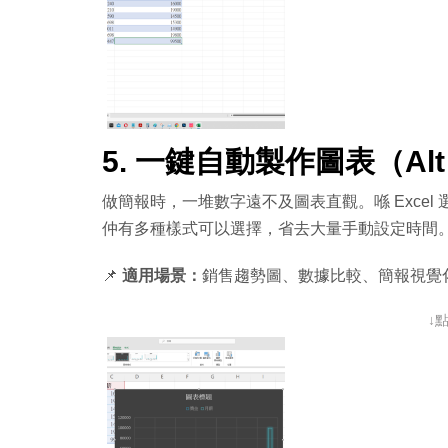
5. 一鍵自動製作圖表（Alt 
做簡報時，一堆數字遠不及圖表直觀。喺 Excel
仲有多種樣式可以選擇，省去大量手動設定時間
📌
適用場景：
銷售趨勢圖、數據比較、簡報視覺
↓