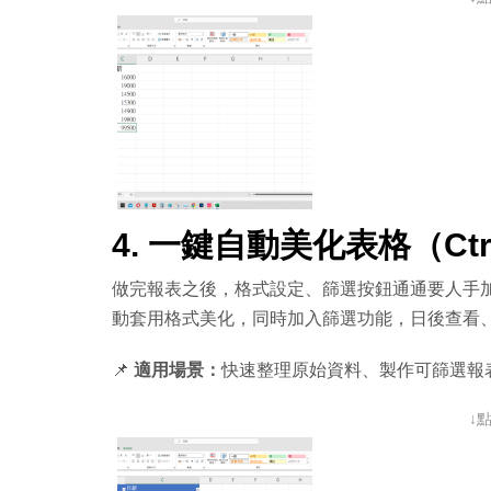
4. 一鍵自動美化表格（Ctrl
做完報表之後，格式設定、篩選按鈕通通要人手
動套用格式美化，同時加入篩選功能，日後查看
📌
適用場景：
快速整理原始資料、製作可篩選報
↓