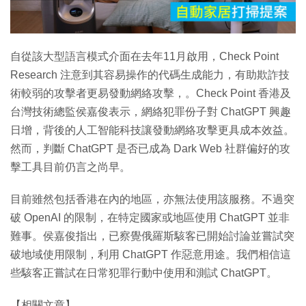
影
片
自從該大型語言模式介面在去年11月啟用，Check Point
Research 注意到其容易操作的代碼生成能力，有助欺詐技
術較弱的攻擊者更易發動網絡攻擊，。Check Point 香港及
台灣技術總監侯嘉俊表示，網絡犯罪份子對 ChatGPT 興趣
日增，背後的人工智能科技讓發動網絡攻擊更具成本效益。
然而，判斷 ChatGPT 是否已成為 Dark Web 社群偏好的攻
擊工具目前仍言之尚早。
目前雖然包括香港在內的地區，亦無法使用該服務。不過突
破 OpenAI 的限制，在特定國家或地區使用 ChatGPT 並非
難事。侯嘉俊指出，已察覺俄羅斯駭客已開始討論並嘗試突
破地域使用限制，利用 ChatGPT 作惡意用途。我們相信這
些駭客正嘗試在日常犯罪行動中使用和測試 ChatGPT。
【相關文章】