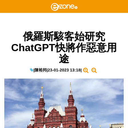
俄羅斯駭客始研究
ChatGPT快將作惡意用
途
|
陳裕邦
|
23-01-2023 13:18
|