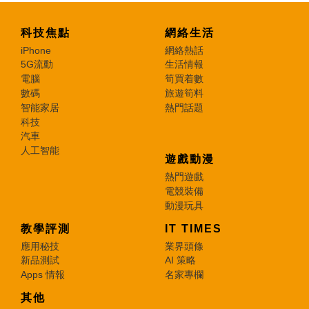
科技焦點
網絡生活
iPhone
網絡熱話
5G流動
生活情報
電腦
筍買着數
數碼
旅遊筍料
智能家居
熱門話題
科技
汽車
人工智能
遊戲動漫
熱門遊戲
電競裝備
動漫玩具
教學評測
IT TIMES
應用秘技
業界頭條
新品測試
AI 策略
Apps 情報
名家專欄
其他