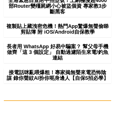
全港緊急自查附中招型號！上網極慢超4000
部Router變殭屍網小心被盜個資 專家教3步
斷黑客
複製貼上藏洩密危機！熱門App驚爆無聲偷睇
剪貼簿 附 iOS/Android自保教學
長者用 WhatsApp 好易中騙案？ 幫父母手機
做齊「這 3 個設定」 自動過濾陌生來電/釣魚
連結
接電話咪亂喂爆粗！專家揭無聲來電恐怖陰
謀 錄你聲紋AI扮你呃身邊人【自保5招必學】