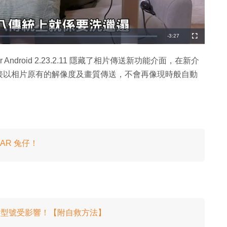
剩
-
3:27
全
螢
幕
餘
 for Android 2.23.2.11 隱藏了相片傳送新功能介面，在新介
時
」，並直接以相片原有的解像度及畫質傳送，不會再像現時般自動
間
AR 兔仔！
、商用型號受影響！【附自救方法】