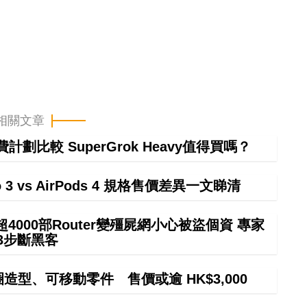
相關文章
計劃比較 SuperGrok Heavy值得買嗎？
ro 3 vs AirPods 4 規格售價差異一文睇清
000部Router變殭屍網小心被盜個資 專家
3步斷黑客
甜圈造型、可移動零件 售價或逾 HK$3,000