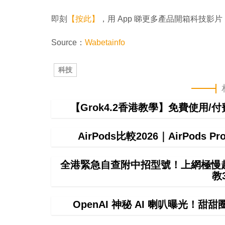
即刻
【按此】
，用 App 睇更多產品開箱科技影片
Source：
Wabetainfo
科技
【Grok4.2香港教學】免費使用/付費
AirPods比較2026｜AirPods P
全港緊急自查附中招型號！上網極慢超4
教
OpenAI 神秘 AI 喇叭曝光！甜