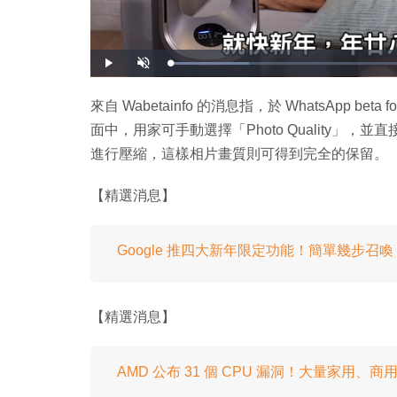
載
播
開
入
放
啟
完
音
畢
效
:
來自 Wabetainfo 的消息指，於 WhatsApp beta
1
5
面中，用家可手動選擇「Photo Quality
.
6
5
進行壓縮，這樣相片畫質則可得到完全的保留。
%
【精選消息】
Google 推四大新年限定功能！簡單幾步召喚 
【精選消息】
AMD 公布 31 個 CPU 漏洞！大量家用