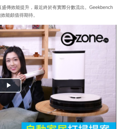
登場，一直盛傳效能提升，最近終於有實際分數流出。Geekbench
新機效能頗值得期待。
播
放
影