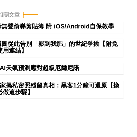
相關文章
偷睇剪貼簿 附 iOS/Android自保教學
 構圖從此告別「影到我肥」的世紀爭拗【附免
使用連結】
】AI天氣預測應對超級厄爾尼諾
夠？專家揭私密照殘留真相：黑客1分鐘可還原【換
必做這步驟】