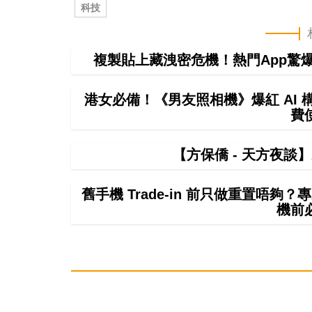
科技
複製貼上藏洩密危機！熱門App驚爆無聲
港女必備！《男友照相機》爆紅 AI
費
【方保僑 - 天方夜談
舊手機 Trade-in 前只做重置唔
機前