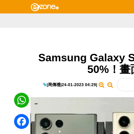
Samsung Galaxy 
50%！
|
周傳禮
|
24-01-2023 04:29
|
WhatsApp