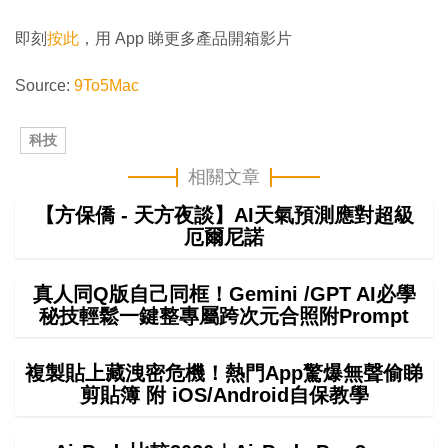
即刻
按此
，用 App 睇更多產品開箱影片
Source:
9To5Mac
科技
相關文章
【方保僑 - 天方夜談】AI天氣預測應對超級
厄爾尼諾
真人同Q版自己同框！Gemini /GPT AI必學
秘技輕鬆一鍵整專屬跨次元合照附Prompt
複製貼上藏洩密危機！熱門App驚爆無聲偷睇
剪貼簿 附 iOS/Android自保教學