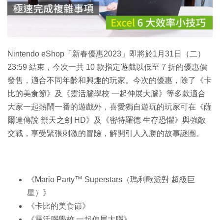
放
影
片
Nintendo eShop「新春優惠2023」即將於1月31日（二）
23:59 結束，今次一共 10 款指定遊戲以低至 7 折的優惠價
發售，適合不同年齡和興趣的玩家。今次的優惠，除了《卡
比的美食節》及《靈活腦學校 一起伸展大腦》等多款適合
大家一起熱鬧一番的遊戲外，喜愛獨自遊玩的玩家可在《薩
爾達傳說 禦天之劍 HD》及《密特羅德 生存恐懼》與強敵
交戰，享受緊張刺激的冒險，解開引人入勝的故事謎團。
《Mario Party™ Superstars（瑪利歐派對 超級巨
星）》
《卡比的美食節》
《靈活腦學校 一起伸展大腦》