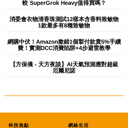
較 SuperGrok Heavy值得買嗎？
消委會衣物清香珠測試12樣本含香料致敏物
1款最多有8種致敏物
網購中伏！Amazon撳錯1個掣付款貴5%手續
費！實測DCC消費陷阱+4步避雷教學
【方保僑 - 天方夜談】AI天氣預測應對超級
厄爾尼諾
科技焦點
網絡生活