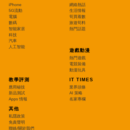
iPhone
網絡熱話
5G流動
生活情報
電腦
筍買着數
數碼
旅遊筍料
智能家居
熱門話題
科技
汽車
人工智能
遊戲動漫
熱門遊戲
電競裝備
動漫玩具
教學評測
IT TIMES
應用秘技
業界頭條
新品測試
AI 策略
Apps 情報
名家專欄
其他
私隱政策
免責聲明
聯絡/關於我們