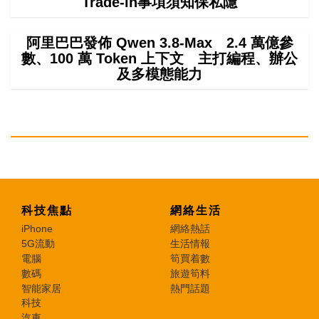
Trade-in事項須知保私隱
阿里巴巴發佈 Qwen 3.8-Max 2.4 萬億參
數、100 萬 Token 上下文 主打編程、辦公
及多模態能力
科技焦點
網絡生活
iPhone
網絡熱話
5G流動
生活情報
電腦
筍買着數
數碼
旅遊筍料
智能家居
熱門話題
科技
汽車