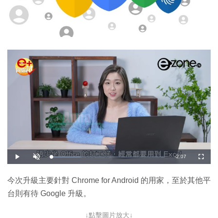
剩
-
2:07
載
播
開
全
入
放
啟
螢
完
音
幕
餘
畢
效
:
今次升級主要針對 Chrome for Android 的用家，至於其他平
2
時
5
台則有待 Google 升級。
.
5
間
1
%
↓點擊圖片放大↓