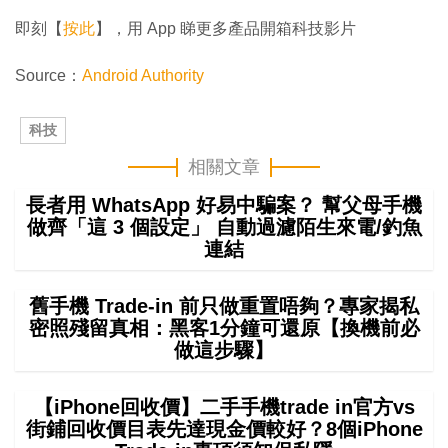
即刻【
按此
】，用 App 睇更多產品開箱科技影片
Source：
Android Authority
科技
相關文章
長者用 WhatsApp 好易中騙案？ 幫父母手機
做齊「這 3 個設定」 自動過濾陌生來電/釣魚
連結
舊手機 Trade-in 前只做重置唔夠？專家揭私
密照殘留真相：黑客1分鐘可還原【換機前必
做這步驟】
【iPhone回收價】二手手機trade in官方vs
街鋪回收價目表先達現金價較好？8個iPhone