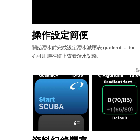
操作設定簡便
開始潛水前完成設定潛水減壓表 gradient fact
亦可即時在錶上查看潛水記錄。
↓