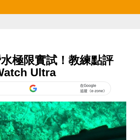
業潛水極限實試！教練點評
Watch Ultra
在Google
追蹤《e-zone》