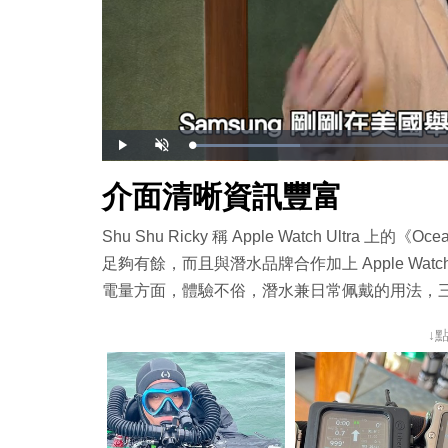
載
播
開
入
放
啟
完
音
畢
效
介面清晰資訊豐富
:
1
9
.
0
Shu Shu Ricky 稱 Apple Watch Ult
6
%
足夠有餘，而且與潛水品牌合作加上 Apple Wat
電量方面，體驗不俗，潛水兼日常佩戴的用法，
↓