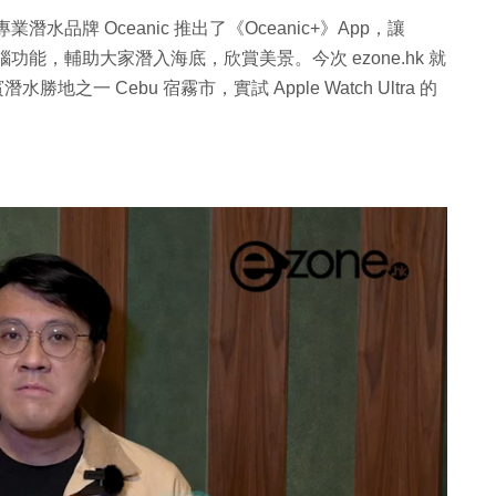
專業潛水品牌 Oceanic 推出了《Oceanic+》App，讓
潛水電腦功能，輔助大家潛入海底，欣賞美景。今次 ezone.hk 就
勝地之一 Cebu 宿霧市，實試 Apple Watch Ultra 的