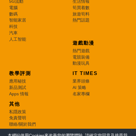
5G流動
生活情報
電腦
筍買着數
數碼
旅遊筍料
智能家居
熱門話題
科技
汽車
人工智能
遊戲動漫
熱門遊戲
電競裝備
動漫玩具
教學評測
IT TIMES
應用秘技
業界頭條
新品測試
AI 策略
Apps 情報
名家專欄
其他
私隱政策
免責聲明
聯絡/關於我們
本網站使用Cookies來改善您的瀏覽體驗, 請確定您同意及接受我
© 2026 e-zone. All Rights Reserved.