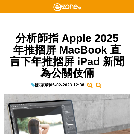
分析師指 Apple 2025
年推摺屏 MacBook 直
言下年推摺屏 iPad 新聞
為公關伎倆
|
蘇家華
|
05-02-2023 12:38
|