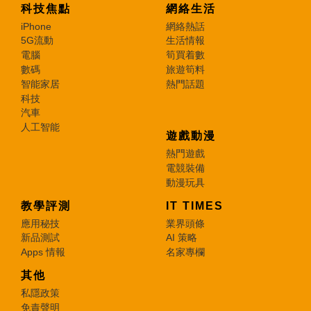
科技焦點
網絡生活
iPhone
網絡熱話
5G流動
生活情報
電腦
筍買着數
數碼
旅遊筍料
智能家居
熱門話題
科技
汽車
人工智能
遊戲動漫
熱門遊戲
電競裝備
動漫玩具
教學評測
IT TIMES
應用秘技
業界頭條
新品測試
AI 策略
Apps 情報
名家專欄
其他
私隱政策
免責聲明