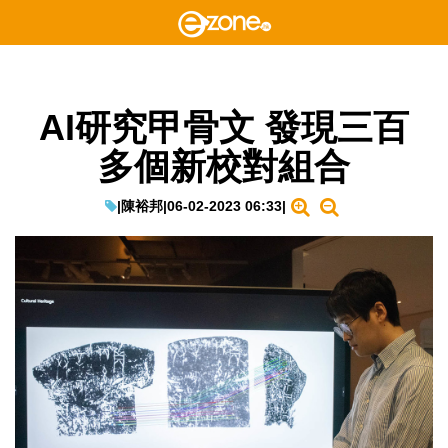
AI研究甲骨文 發現三百
多個新校對組合
|
陳裕邦
|
06-02-2023 06:33
|