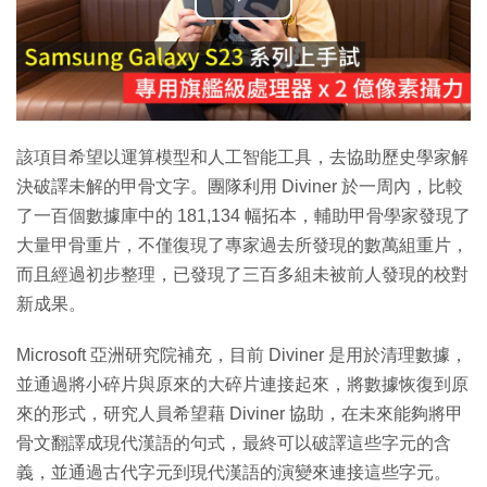
播
放
影
片
該項目希望以運算模型和人工智能工具，去協助歷史學家解
決破譯未解的甲骨文字。團隊利用 Diviner 於一周內，比較
了一百個數據庫中的 181,134 幅拓本，輔助甲骨學家發現了
大量甲骨重片，不僅復現了專家過去所發現的數萬組重片，
而且經過初步整理，已發現了三百多組未被前人發現的校對
新成果。
Microsoft 亞洲研究院補充，目前 Diviner 是用於清理數據，
並通過將小碎片與原來的大碎片連接起來，將數據恢復到原
來的形式，研究人員希望藉 Diviner 協助，在未來能夠將甲
骨文翻譯成現代漢語的句式，最終可以破譯這些字元的含
義，並通過古代字元到現代漢語的演變來連接這些字元。