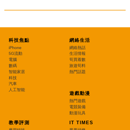
科技焦點
網絡生活
iPhone
網絡熱話
5G流動
生活情報
電腦
筍買着數
數碼
旅遊筍料
智能家居
熱門話題
科技
汽車
人工智能
遊戲動漫
熱門遊戲
電競裝備
動漫玩具
教學評測
IT TIMES
應用秘技
業界頭條