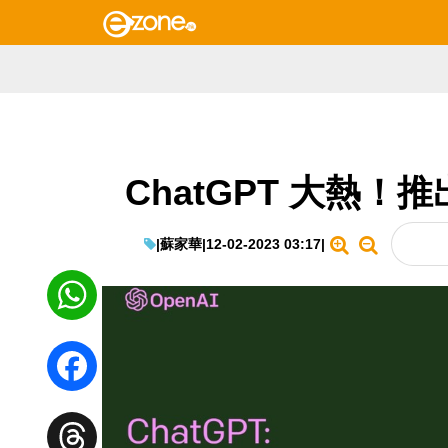
ChatGPT 大熱
|
蘇家華
|
12-02-2023 03:17
|
WhatsApp
Facebook