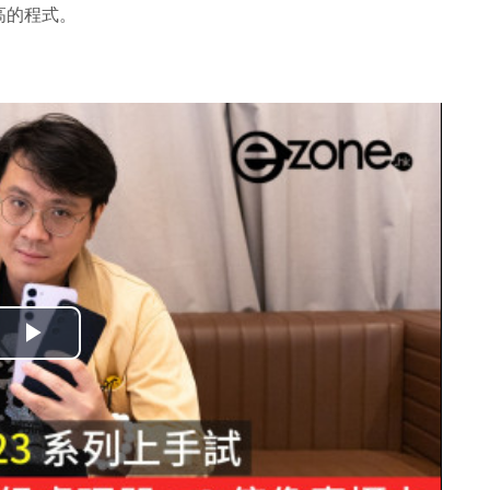
高的程式。
播
放
影