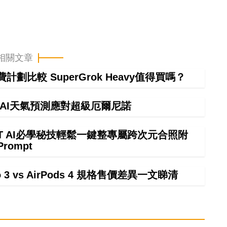
相關文章
計劃比較 SuperGrok Heavy值得買嗎？
】AI天氣預測應對超級厄爾尼諾
GPT AI必學秘技輕鬆一鍵整專屬跨次元合照附
Prompt
ro 3 vs AirPods 4 規格售價差異一文睇清