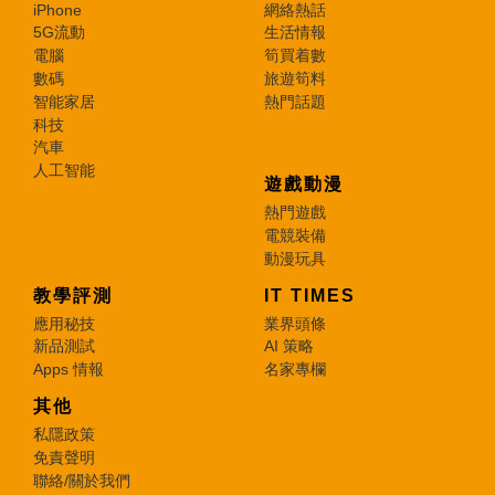
iPhone
網絡熱話
5G流動
生活情報
電腦
筍買着數
數碼
旅遊筍料
智能家居
熱門話題
科技
汽車
人工智能
遊戲動漫
熱門遊戲
電競裝備
動漫玩具
教學評測
IT TIMES
應用秘技
業界頭條
新品測試
AI 策略
Apps 情報
名家專欄
其他
私隱政策
免責聲明
聯絡/關於我們