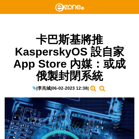
卡巴斯基將推
KasperskyOS 設自家
App Store 內媒：或成
俄製封閉系統
|
李兆城
|
06-02-2023 12:38
|