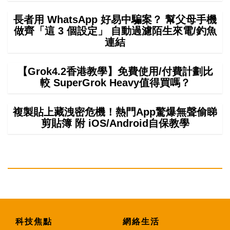
長者用 WhatsApp 好易中騙案？ 幫父母手機
做齊「這 3 個設定」 自動過濾陌生來電/釣魚
連結
【Grok4.2香港教學】免費使用/付費計劃比
較 SuperGrok Heavy值得買嗎？
複製貼上藏洩密危機！熱門App驚爆無聲偷睇
剪貼簿 附 iOS/Android自保教學
科技焦點
網絡生活