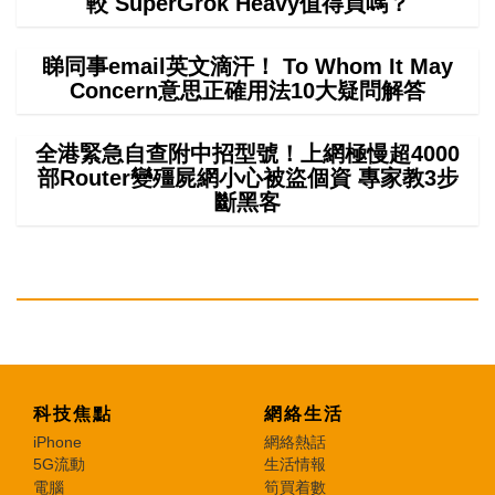
較 SuperGrok Heavy值得買嗎？
睇同事email英文滴汗！ To Whom It May
Concern意思正確用法10大疑問解答
全港緊急自查附中招型號！上網極慢超4000
部Router變殭屍網小心被盜個資 專家教3步
斷黑客
科技焦點
網絡生活
iPhone
網絡熱話
5G流動
生活情報
電腦
筍買着數