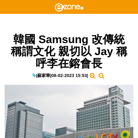
韓國 Samsung 改傳統
稱謂文化 親切以 Jay 稱
呼李在鎔會長
|
蘇家華
|
08-02-2023 15:53
|