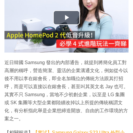
播
放
影
片
近日韓國 Samsung 發出的內部通告，就提到將簡化員工對
高層的稱呼，營造簡潔、靈活的企業溝通文化，例如從今以
後不用以李在鎔會長，即全名加職位的傳統方法跟其打招
呼，而是可以直接以在鎔會長，甚至叫其英文名 Jay 也可。
其實不只 Samsung，當地不少初創企業，以至是 LG 集團
或 SK 集團等大型企業都陸續改掉以上所提的傳統稱謂文
化，有分析指此舉是企業想締造開放、自由的工作環境的方
案之一。
【相關報道】
【實試】Samsung Galaxy S23 Ultra 外型小