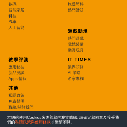
數碼
旅遊筍料
智能家居
熱門話題
科技
汽車
人工智能
遊戲動漫
熱門遊戲
電競裝備
動漫玩具
教學評測
IT TIMES
應用秘技
業界頭條
新品測試
AI 策略
Apps 情報
名家專欄
其他
私隱政策
免責聲明
聯絡/關於我們
本網站使用Cookies來改善您的瀏覽體驗, 請確定您同意及接受我
© 2026 e-zone. All Rights Reserved.
們的
私隱政策與使用條款
才繼續瀏覽。