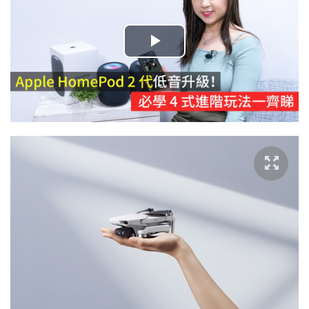
播
放
影
片