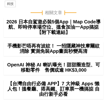
科技
相關文章
2026 日本自駕遊必裝5個App｜Map Code導
航、即時停車場空位、搵食加油一App搞掂
【附下載連結】
手機影芒唔再有波紋！ 一招隱藏神技摩爾紋
消除 實測免裝App畫面秒變高清
OpenAI 神秘 AI 喇叭曝光！甜甜圈造型、可
移動零件 售價或逾 HK$3,000
【台灣自由行必備 APP】7 大神級 Apps 懶
人包！搵餐廳、搭高鐵、訂車票一機搞掂 自
由行新手必看