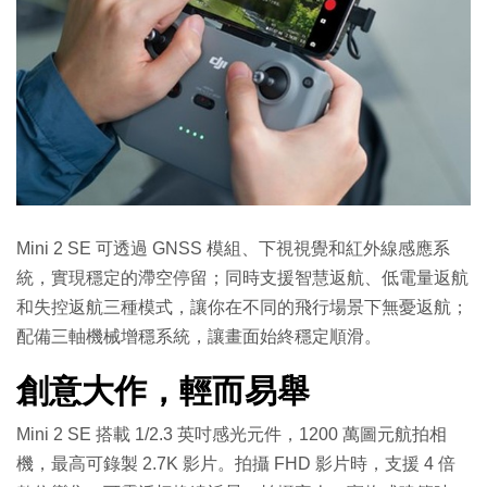
Mini 2 SE 可透過 GNSS 模組、下視視覺和紅外線感應系
統，實現穩定的滯空停留；同時支援智慧返航、低電量返航
和失控返航三種模式，讓你在不同的飛行場景下無憂返航；
配備三軸機械增穩系統，讓畫面始終穩定順滑。
創意大作，輕而易舉
Mini 2 SE 搭載 1/2.3 英吋感光元件，1200 萬圖元航拍相
機，最高可錄製 2.7K 影片。拍攝 FHD 影片時，支援 4 倍