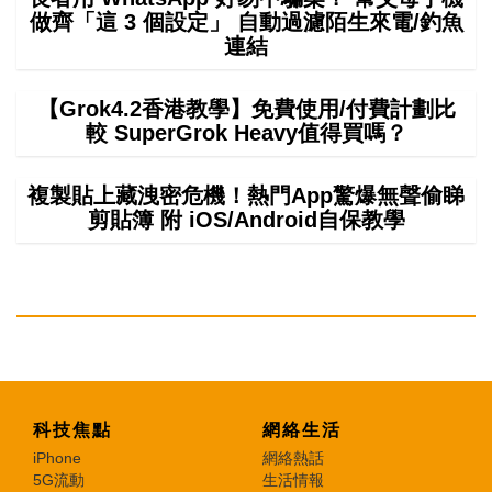
做齊「這 3 個設定」 自動過濾陌生來電/釣魚
連結
【Grok4.2香港教學】免費使用/付費計劃比
較 SuperGrok Heavy值得買嗎？
複製貼上藏洩密危機！熱門App驚爆無聲偷睇
剪貼簿 附 iOS/Android自保教學
科技焦點
網絡生活
iPhone
網絡熱話
5G流動
生活情報