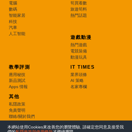
電腦
筍買着數
數碼
旅遊筍料
智能家居
熱門話題
科技
汽車
人工智能
遊戲動漫
熱門遊戲
電競裝備
動漫玩具
教學評測
IT TIMES
應用秘技
業界頭條
新品測試
AI 策略
Apps 情報
名家專欄
其他
私隱政策
免責聲明
聯絡/關於我們
本網站使用Cookies來改善您的瀏覽體驗, 請確定您同意及接受我
© 2026 e-zone. All Rights Reserved.
們的
私隱政策與使用條款
才繼續瀏覽。