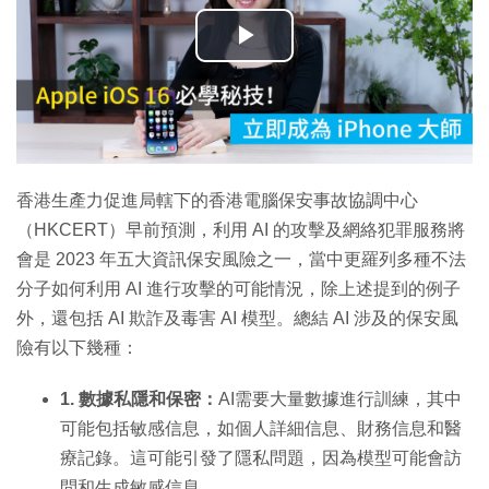
播
放
影
片
香港生產力促進局轄下的香港電腦保安事故協調中心
（HKCERT）早前預測，利用 AI 的攻擊及網絡犯罪服務將
會是 2023 年五大資訊保安風險之一，當中更羅列多種不法
分子如何利用 AI 進行攻擊的可能情況，除上述提到的例子
外，還包括 AI 欺詐及毒害 AI 模型​。總結 AI 涉及的保安風
險有以下幾種：
1. 數據私隱和保密：
AI需要大量數據進行訓練，其中
可能包括敏感信息，如個人詳細信息、財務信息和醫
療記錄。這可能引發了隱私問題，因為模型可能會訪
問和生成敏感信息。