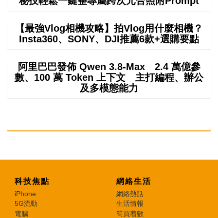
秘技輕鬆一鍵整專屬跨次元合照附Prompt
【最強Vlog相機攻略】拍Vlog用什麼相機？
Insta360、SONY、DJI推薦6款+選購要點
阿里巴巴發佈 Qwen 3.8-Max 2.4 萬億參
數、100 萬 Token 上下文 主打編程、辦公
及多模態能力
科技焦點
網絡生活
iPhone
網絡熱話
5G流動
生活情報
電腦
筍買着數