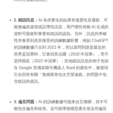
2. 錯誤訊息：
AI 為求產生的結果有連貫性及通順，可
能會編造虛假或誤導性訊息，用戶慣性倚賴 AI 生成的
資料可能會對事實有錯誤的認知。另外，訊息的準確
性亦會受到其所接受的訓練數據影響，例如 ChatGPT
的訓練數據只去到 2021 年，所以當問到誰是最近的
世界盃冠軍時，它會回答法國（2018 年冠軍），而不
是阿根廷（2022 年冠軍）；其他錯誤訊息的例子包括
在 Google 宣傳其聊天機器人 Bard 的廣告中，被發現
它在回答有關「詹姆斯韋伯太空望遠鏡」的問題中包
含錯誤的資訊。
3. 偏見問題：
AI 的訓練數據可能來自互聯網，其中可
能包含偏見和歧視。這可能導致模型產生使這些偏見