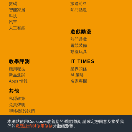
數碼
旅遊筍料
智能家居
熱門話題
科技
汽車
人工智能
遊戲動漫
熱門遊戲
電競裝備
動漫玩具
教學評測
IT TIMES
應用秘技
業界頭條
新品測試
AI 策略
Apps 情報
名家專欄
其他
私隱政策
免責聲明
聯絡/關於我們
本網站使用Cookies來改善您的瀏覽體驗, 請確定您同意及接受我
© 2026 e-zone. All Rights Reserved.
們的
私隱政策與使用條款
才繼續瀏覽。