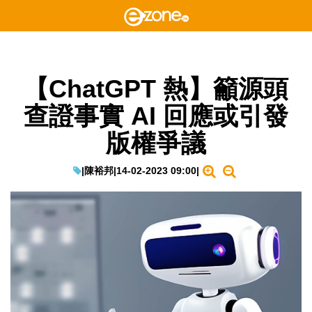
【ChatGPT 熱】籲源頭
查證事實 AI 回應或引發
版權爭議
|
陳裕邦
|
14-02-2023 09:00
|