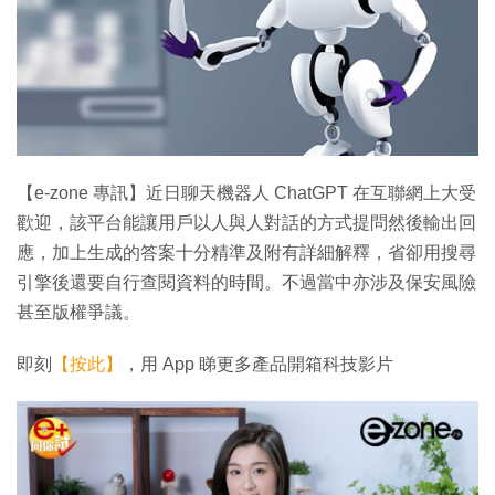
【e-zone 專訊】近日聊天機器人 ChatGPT 在互聯網上大受
歡迎，該平台能讓用戶以人與人對話的方式提問然後輸出回
應，加上生成的答案十分精準及附有詳細解釋，省卻用搜尋
引擎後還要自行查閱資料的時間。不過當中亦涉及保安風險
甚至版權爭議。
即刻
【按此】
，用 App 睇更多產品開箱科技影片