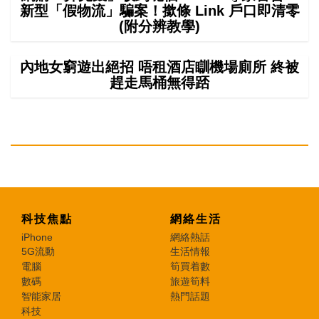
新型「假物流」騙案！撳條 Link 戶口即清零
(附分辨教學)
內地女窮遊出絕招 唔租酒店瞓機場廁所 終被
趕走馬桶無得踎
科技焦點
網絡生活
iPhone
網絡熱話
5G流動
生活情報
電腦
筍買着數
數碼
旅遊筍料
智能家居
熱門話題
科技