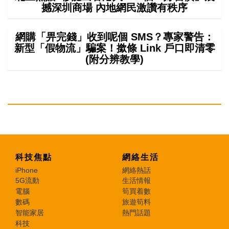
撼深圳商場 內地網民激讚有秩序
網購「畀完錢」收到呢個 SMS？專家警告：
新型「假物流」騙案！撳條 Link 戶口即清零
(附分辨教學)
科技焦點
網絡生活
iPhone
網絡熱話
5G流動
生活情報
電腦
筍買着數
數碼
旅遊筍料
智能家居
熱門話題
科技