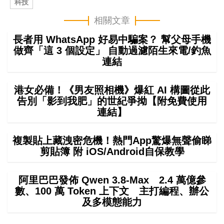
科技
相關文章
長者用 WhatsApp 好易中騙案？ 幫父母手機
做齊「這 3 個設定」 自動過濾陌生來電/釣魚
連結
港女必備！《男友照相機》爆紅 AI 構圖從此
告別「影到我肥」的世紀爭拗【附免費使用
連結】
複製貼上藏洩密危機！熱門App驚爆無聲偷睇
剪貼簿 附 iOS/Android自保教學
阿里巴巴發佈 Qwen 3.8-Max 2.4 萬億參
數、100 萬 Token 上下文 主打編程、辦公
及多模態能力