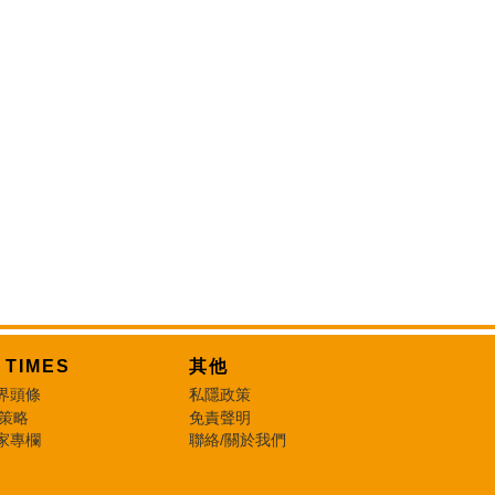
T TIMES
其他
界頭條
私隱政策
 策略
免責聲明
家專欄
聯絡/關於我們