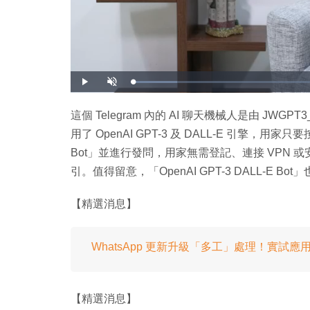
載
播
開
入
放
啟
完
音
畢
效
:
這個 Telegram 內的 AI 聊天機械人是由 JWGPT3
1
1
用了 OpenAI GPT-3 及 DALL-E 引擎，用家只
.
3
3
Bot」並進行發問，用家無需登記、連接 VPN 
%
引。值得留意，「OpenAI GPT-3 DALL-E 
【精選消息】
WhatsApp 更新升級「多工」處理！實試應
【精選消息】