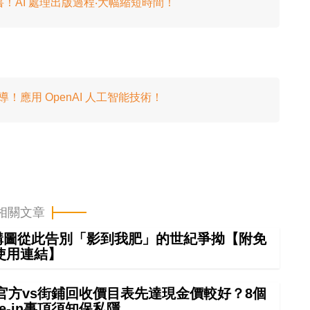
 出書！AI 處理出版過程‧大幅縮短時間！
 旅遊嚮導！應用 OpenAI 人工智能技術！
相關文章
 構圖從此告別「影到我肥」的世紀爭拗【附免
使用連結】
 in官方vs街鋪回收價目表先達現金價較好？8個
rade-in事項須知保私隱