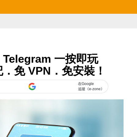
】Telegram 一按即玩
登記．免 VPN．免安裝！
在Google
追蹤《e-zone》