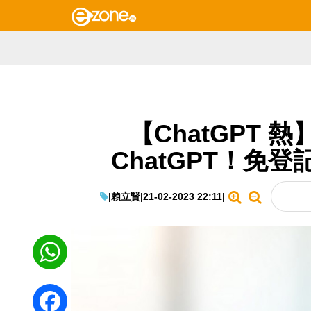
【ChatGPT 熱
ChatGPT！免
|
賴立賢
|
21-02-2023 22:11
|
WhatsApp