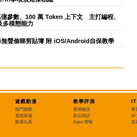
4 萬億參數、100 萬 Token 上下文 主打編程、
及多模態能力
偷睇剪貼簿 附 iOS/Android自保教學
遊戲動漫
教學評測
I
熱門遊戲
應用秘技
業
電競裝備
新品測試
AI
動漫玩具
Apps 情報
名