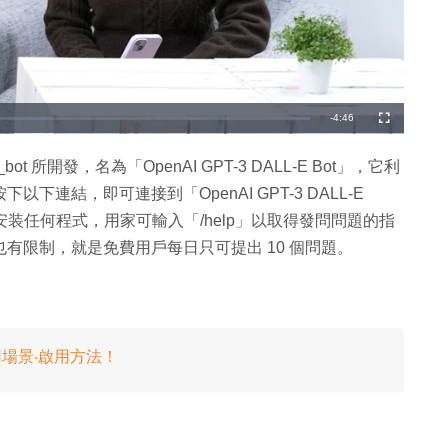
剩
-
4:46
全
螢
幕
餘
_bot 所開發，名為「OpenAI GPT-3 DALL-E Bot」，它利
時
要按下以下連結，即可連接到「OpenAI GPT-3 DALL-E
間
或安装任何程式，用家可輸入「/help」以取得發問問題的指
Bot」也有限制，就是免費用戶每日只可提出 10 個問題。
用場景‧啟用方法！