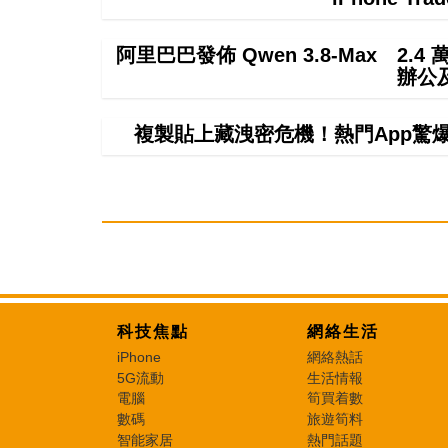
阿里巴巴發佈 Qwen 3.8-Max 2.
辦公
複製貼上藏洩密危機！熱門App驚爆無聲
科技焦點
網絡生活
iPhone
網絡熱話
5G流動
生活情報
電腦
筍買着數
數碼
旅遊筍料
智能家居
熱門話題