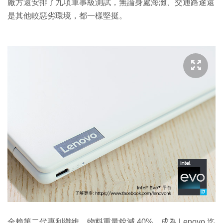
廠方還安排了九項軍事級測試，無論身處海灘、交通路途還
是其他較惡劣環境，都一樣堅挺。
全賴第二代專利纖維，物料重量銳減 40%，成為 Lenovo 迄