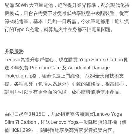
配備 50Wh 大容量電池，絕對提升業界標準，配合現代化待
機模式，只會在需要下才從最低功率狀態中喚醒裝置，從而
節省耗電量，基本上足夠一日所需，今次筆電都用上近年流
行的Type C充電，就算無火牛在身都不怕電量問題。
升級服務
Lenovo為提升客戶信心，現在購買 Yoga Slim 7i Carbon 附
送 3 年免費 Premium Care 及 Accidental Damage
Protection 服務，涵蓋快速上門維修、7x24全天候技術支
援、各種意外（包括人為意外）引致的維修等，相當細心，
讓用戶可以享有更全面的保障，放心隨時隨地使用產品。
由即日起至3月15日，凡於指定零售商購買Lenovo Yoga
Slim 7i Carbon，即送Lenovo Yoga主動降噪無線耳機（價
值HK$1,399），隨時隨地享受高質素影音娛樂內容。