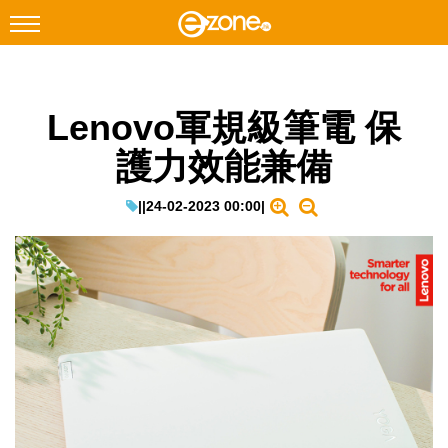
搜尋
Lenovo軍規級筆電 保
Facebook
Instagram
護力效能兼備
科技焦點
網絡生活
|
|
24-02-2023 00:00
|
遊戲動漫
教學評測
EduTech
IT Times
生成式AI與雲端應用
Enterprise Digital Transformation