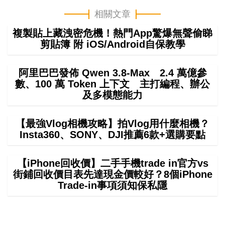
相關文章
複製貼上藏洩密危機！熱門App驚爆無聲偷睇
剪貼簿 附 iOS/Android自保教學
阿里巴巴發佈 Qwen 3.8-Max 2.4 萬億參
數、100 萬 Token 上下文 主打編程、辦公
及多模態能力
【最強Vlog相機攻略】拍Vlog用什麼相機？
Insta360、SONY、DJI推薦6款+選購要點
【iPhone回收價】二手手機trade in官方vs
街鋪回收價目表先達現金價較好？8個iPhone
Trade-in事項須知保私隱