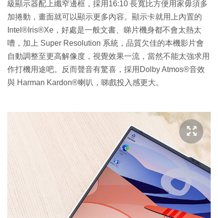
級顯示器配上纖窄邊框，採用16:10 長寬比方便用家毋須多
加捲動，畫面就可以顯示更多內容。顯示卡就用上內置的
Intel®Iris®Xe，好處是一般文書、睇片機身都不會太熱太
嘈，加上 Super Resolution 系統，品質欠佳的本機影片會
自動調整至更高解像度，視覺效果一流，當然不能太強求用
作打機用途吧。反而聲音有驚喜，採用Dolby Atmos®音效
與 Harman Kardon®喇叭，睇戲投入感更大。