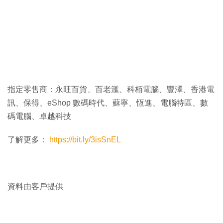
指定零售商：永旺百貨、百老滙、科栢電腦、豐澤、香港電
訊、保得、eShop 數碼時代、蘇寧、恆進、電腦特區、數
碼電腦、卓越科技
了解更多：
https://bit.ly/3isSnEL
資料由客戶提供