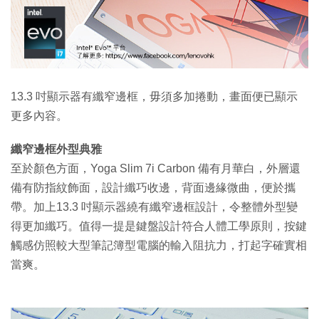
13.3 吋顯示器有纖窄邊框，毋須多加捲動，畫面便已顯示
更多內容。
纖窄邊框外型典雅
至於顏色方面，Yoga Slim 7i Carbon 備有月華白，外層還
備有防指紋飾面，設計纖巧收邊，背面邊緣微曲，便於攜
帶。加上13.3 吋顯示器繞有纖窄邊框設計，令整體外型變
得更加纖巧。值得一提是鍵盤設計符合人體工學原則，按鍵
觸感仿照較大型筆記簿型電腦的輸入阻抗力，打起字確實相
當爽。