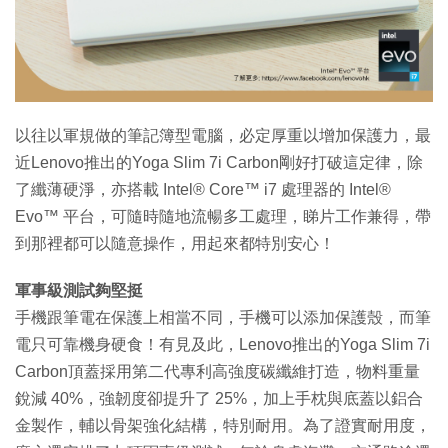
特集
以往以軍規做的筆記簿型電腦，必定厚重以增加保護力，最
近Lenovo推出的Yoga Slim 7i Carbon剛好打破這定律，除
了纖薄硬淨，亦搭載 Intel® Core™ i7 處理器的 Intel®
Evo™ 平台，可隨時隨地流暢多工處理，睇片工作兼得，帶
到那裡都可以隨意操作，用起來都特別安心！
軍事級測試夠堅挺
手機跟筆電在保護上相當不同，手機可以添加保護殼，而筆
電只可靠機身硬食！有見及此，Lenovo推出的Yoga Slim 7i
Carbon頂蓋採用第二代專利高強度碳纖維打造，物料重量
銳減 40%，強韌度卻提升了 25%，加上手枕與底蓋以鋁合
金製作，輔以骨架強化結構，特別耐用。為了證實耐用度，