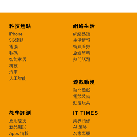
科技焦點
網絡生活
iPhone
網絡熱話
5G流動
生活情報
電腦
筍買着數
數碼
旅遊筍料
智能家居
熱門話題
科技
汽車
人工智能
遊戲動漫
熱門遊戲
電競裝備
動漫玩具
教學評測
IT TIMES
應用秘技
業界頭條
新品測試
AI 策略
Apps 情報
名家專欄