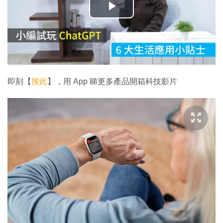
播
放
影
片
即刻【
按此
】，用 App 睇更多產品開箱科技影片