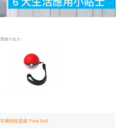
片
點擊圖片放大↓
版！耳機變精靈藏 Poké Ball