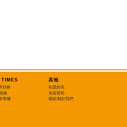
T TIMES
其他
界頭條
私隱政策
 策略
免責聲明
家專欄
聯絡/關於我們