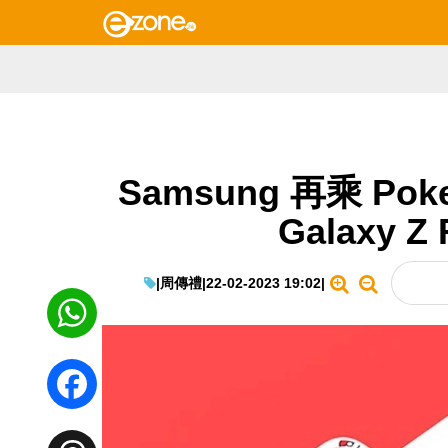
Samsung 再乘 Po
Galaxy Z
|
周傳禮
|
22-02-2023 19:02
|
WhatsApp
Facebook