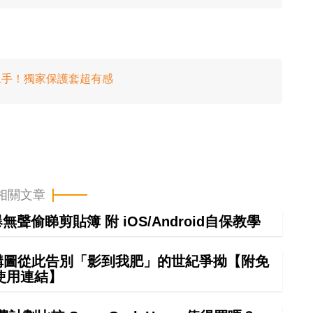
giela 上手！獨家保護套超有感
相關文章
偷睇剪貼簿 附 iOS/Android自保教學
 構圖從此告別「影到我肥」的世紀爭拗【附免
使用連結】