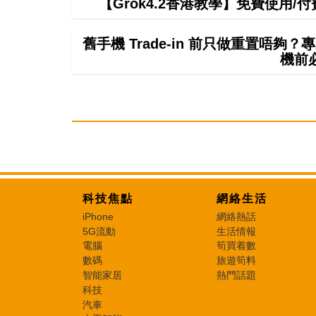
【Grok4.2香港教學】免費使用/付費
舊手機 Trade-in 前只做重置唔
機前
科技焦點
網絡生活
iPhone
網絡熱話
5G流動
生活情報
電腦
筍買着數
數碼
旅遊筍料
智能家居
熱門話題
科技
汽車