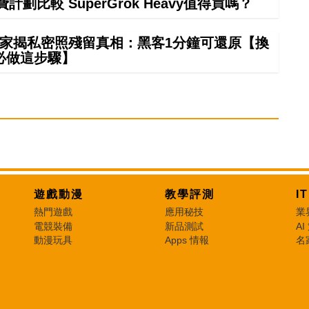
計劃比較 SuperGrok Heavy值得買嗎？
夠？專家揭私密照殘留真相：黑客1分鐘可還原【換
必做這步驟】
遊戲動漫
教學評測
I
熱門遊戲
應用秘技
業
電競裝備
新品測試
AI
動漫玩具
Apps 情報
名