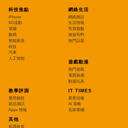
科技焦點
網絡生活
iPhone
網絡熱話
5G流動
生活情報
電腦
筍買着數
數碼
旅遊筍料
智能家居
熱門話題
科技
汽車
人工智能
遊戲動漫
熱門遊戲
電競裝備
動漫玩具
教學評測
IT TIMES
應用秘技
業界頭條
新品測試
AI 策略
Apps 情報
名家專欄
其他
私隱政策