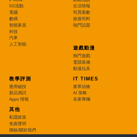
5G流動
生活情報
電腦
筍買着數
數碼
旅遊筍料
智能家居
熱門話題
科技
汽車
人工智能
遊戲動漫
熱門遊戲
電競裝備
動漫玩具
教學評測
IT TIMES
應用秘技
業界頭條
新品測試
AI 策略
Apps 情報
名家專欄
其他
私隱政策
免責聲明
聯絡/關於我們