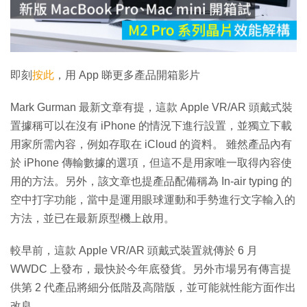
放
影
片
即刻
按此
，用 App 睇更多產品開箱影片
Mark Gurman 最新文章有提，這款 Apple VR/AR 頭戴式裝
置據稱可以在沒有 iPhone 的情況下進行設置，並獨立下載
用家所需內容，例如存取在 iCloud 的資料。 雖然產品內有
於 iPhone 傳輸數據的選項，但這不是用家唯一取得內容使
用的方法。另外，該文章也提產品配備稱為 In-air typing 的
空中打字功能，當中是運用眼球運動和手勢進行文字輸入的
方法，並已在最新原型機上啟用。
較早前，這款 Apple VR/AR 頭戴式裝置就傳於 6 月
WWDC 上發布，最快於今年底發貨。另外市場另有傳言提
供第 2 代產品將細分低階及高階版，並可能就性能方面作出
改良。