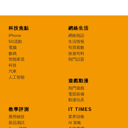
科技焦點
網絡生活
iPhone
網絡熱話
5G流動
生活情報
電腦
筍買着數
數碼
旅遊筍料
智能家居
熱門話題
科技
汽車
人工智能
遊戲動漫
熱門遊戲
電競裝備
動漫玩具
教學評測
IT TIMES
應用秘技
業界頭條
新品測試
AI 策略