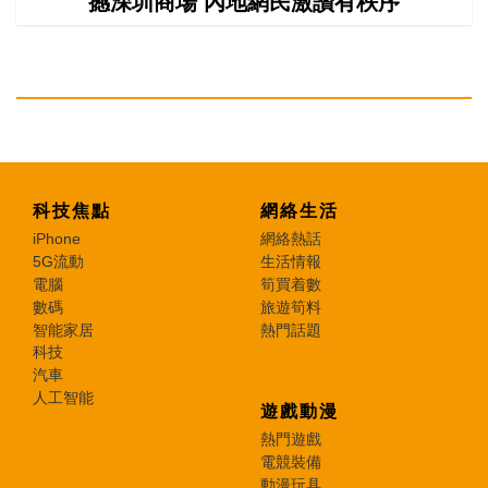
撼深圳商場 內地網民激讚有秩序
科技焦點
網絡生活
iPhone
網絡熱話
5G流動
生活情報
電腦
筍買着數
數碼
旅遊筍料
智能家居
熱門話題
科技
汽車
人工智能
遊戲動漫
熱門遊戲
電競裝備
動漫玩具