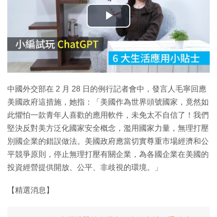
播
放
影
片
中國外交部在 2 月 28 日的例行記者會中，發言人毛寧回應
美國政府這措施，她指：「美國作為世界頭號國家，竟然如
此懼怕一款青年人喜歡的應用軟件，未免太不自信了！我們
堅決反對美方泛化國家安全概念，濫用國家力量，無理打壓
別國企業的錯誤做法。美國政府應當切實尊重市場經濟和公
平競爭原則，停止無理打壓有關企業，為各國企業在美國的
投資經營提供開放、公平、非歧視的環境。」
【精選消息】