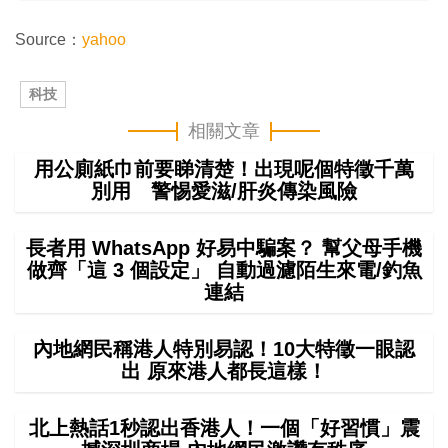
Source：
yahoo
科技
相關文章
用公廁紙巾前要睇清楚！出現呢個特徵千萬
別用 警惕愛滋/肝炎傳染風險
長者用 WhatsApp 好易中騙案？ 幫父母手機
做齊「這 3 個設定」 自動過濾陌生來電/釣魚
連結
內地網民稱港人特別易認！10大特徵一眼認
出 原來港人都長這樣！
北上熱話1秒認出香港人！一個「好習慣」震