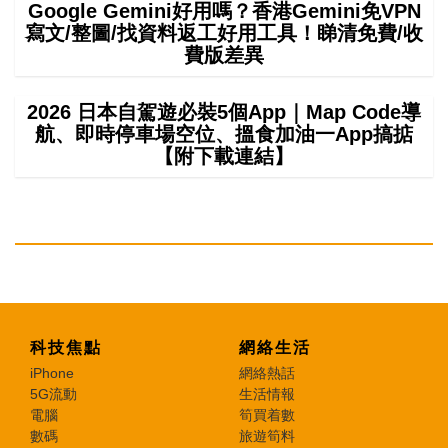
Google Gemini好用嗎？香港Gemini免VPN
寫文/整圖/找資料返工好用工具！睇清免費/收
費版差異
2026 日本自駕遊必裝5個App｜Map Code導
航、即時停車場空位、搵食加油一App搞掂
【附下載連結】
科技焦點
網絡生活
iPhone
網絡熱話
5G流動
生活情報
電腦
筍買着數
數碼
旅遊筍料