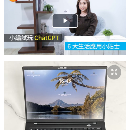
播
放
影
片