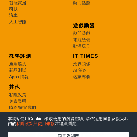
智能家居
熱門話題
科技
汽車
人工智能
遊戲動漫
熱門遊戲
電競裝備
動漫玩具
教學評測
IT TIMES
應用秘技
業界頭條
新品測試
AI 策略
Apps 情報
名家專欄
其他
私隱政策
免責聲明
聯絡/關於我們
本網站使用Cookies來改善您的瀏覽體驗, 請確定您同意及接受我
© 2026 e-zone. All Rights Reserved.
們的
私隱政策與使用條款
才繼續瀏覽。
在Google
同意及關閉