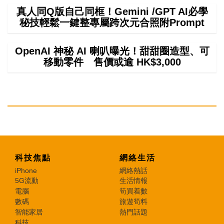
真人同Q版自己同框！Gemini /GPT AI必學
秘技輕鬆一鍵整專屬跨次元合照附Prompt
OpenAI 神秘 AI 喇叭曝光！甜甜圈造型、可
移動零件 售價或逾 HK$3,000
科技焦點
網絡生活
iPhone
網絡熱話
5G流動
生活情報
電腦
筍買着數
數碼
旅遊筍料
智能家居
熱門話題
科技