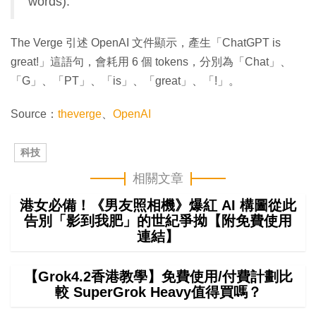
words).
The Verge 引述 OpenAI 文件顯示，產生「ChatGPT is
great!」這語句，會耗用 6 個 tokens，分別為「Chat」、
「G」、「PT」、「is」、「great」、「!」。
Source：
theverge
、
OpenAI
科技
相關文章
港女必備！《男友照相機》爆紅 AI 構圖從此
告別「影到我肥」的世紀爭拗【附免費使用
連結】
【Grok4.2香港教學】免費使用/付費計劃比
較 SuperGrok Heavy值得買嗎？