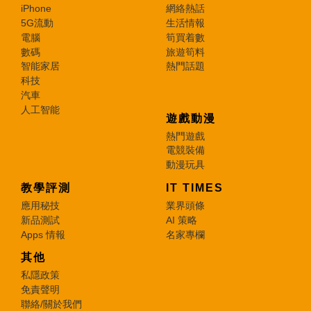
iPhone
網絡熱話
5G流動
生活情報
電腦
筍買着數
數碼
旅遊筍料
智能家居
熱門話題
科技
汽車
人工智能
遊戲動漫
熱門遊戲
電競裝備
動漫玩具
教學評測
IT TIMES
應用秘技
業界頭條
新品測試
AI 策略
Apps 情報
名家專欄
其他
私隱政策
免責聲明
聯絡/關於我們