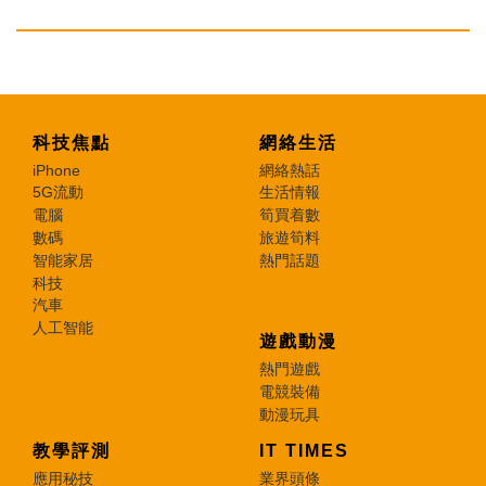
科技焦點
網絡生活
iPhone
網絡熱話
5G流動
生活情報
電腦
筍買着數
數碼
旅遊筍料
智能家居
熱門話題
科技
汽車
人工智能
遊戲動漫
熱門遊戲
電競裝備
動漫玩具
教學評測
IT TIMES
應用秘技
業界頭條