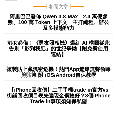
相關文章
阿里巴巴發佈 Qwen 3.8-Max 2.4 萬億參
數、100 萬 Token 上下文 主打編程、辦公
及多模態能力
港女必備！《男友照相機》爆紅 AI 構圖從此
告別「影到我肥」的世紀爭拗【附免費使用
連結】
複製貼上藏洩密危機！熱門App驚爆無聲偷睇
剪貼簿 附 iOS/Android自保教學
【iPhone回收價】二手手機trade in官方vs
街鋪回收價目表先達現金價較好？8個iPhone
Trade-in事項須知保私隱