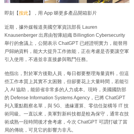
影
片
即刻【
按此
】，用 App 睇更多產品開箱影片
近期，據外媒報道美國空軍資訊部長 Lauren
Knausenberger 出席由智庫組織 Billingtion Cybersecurity
舉行的會議上，公開表示 ChatGPT 已經證明實力，能替用
戶歸納資料，能大大提升工作效能，正在考慮是否要讓空軍
引入使用，不過並非直接參與戰鬥任務。
他指出，對於軍方後勤人員，每日都要整理海量資料，但這
些工作本質上其實不太困難，但卻要花上大量時間，若能引
入 AI 協助，能節省非常多的人力成本。現時，美國國防部
的 Defense Information Systems Agency，已將 ChatGPT
列入重點觀察名單，與 5G、邊緣運算、零信任架構等 IT 技
術同級。一直以來，美軍對新科技都是較為保守，通常在技
術成熟一段時間後才會考慮，今次 ChatGPT 可謂打破了當
局的傳統，可見它的影響力非凡。