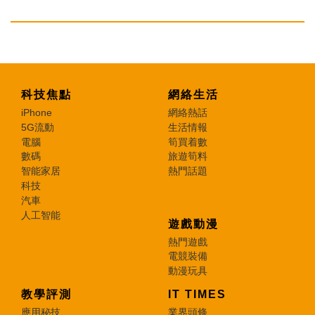
科技焦點
網絡生活
iPhone
網絡熱話
5G流動
生活情報
電腦
筍買着數
數碼
旅遊筍料
智能家居
熱門話題
科技
汽車
人工智能
遊戲動漫
熱門遊戲
電競裝備
動漫玩具
教學評測
IT TIMES
應用秘技
業界頭條