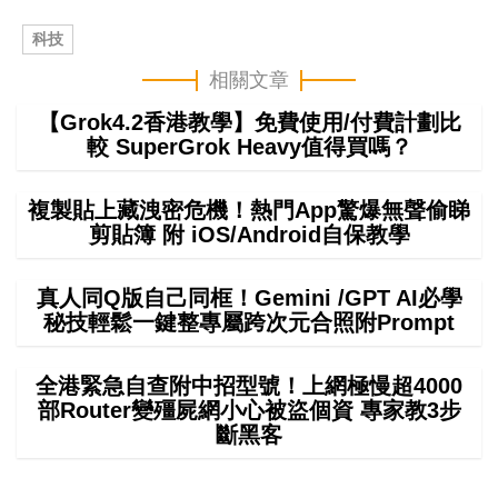
科技
相關文章
【Grok4.2香港教學】免費使用/付費計劃比
較 SuperGrok Heavy值得買嗎？
複製貼上藏洩密危機！熱門App驚爆無聲偷睇
剪貼簿 附 iOS/Android自保教學
真人同Q版自己同框！Gemini /GPT AI必學
秘技輕鬆一鍵整專屬跨次元合照附Prompt
全港緊急自查附中招型號！上網極慢超4000
部Router變殭屍網小心被盜個資 專家教3步
斷黑客