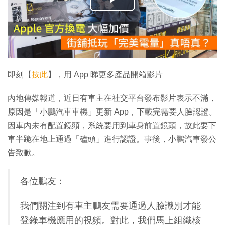
播
放
影
片
即刻【
按此
】，用 App 睇更多產品開箱影片
內地傳媒報道，近日有車主在社交平台發布影片表示不滿，
原因是「小鵬汽車車機」更新 App，下載完需要人臉認證。
因車內未有配置鏡頭，系統要用到車身前置鏡頭，故此要下
車半跪在地上通過「磕頭」進行認證。事後，小鵬汽車發公
告致歉。
各位鵬友：
我們關注到有車主鵬友需要通過人臉識別才能
登錄車機應用的視頻。對此，我們馬上組織核