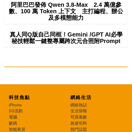
阿里巴巴發佈 Qwen 3.8-Max 2.4 萬億參
數、100 萬 Token 上下文 主打編程、辦公
及多模態能力
真人同Q版自己同框！Gemini /GPT AI必學
秘技輕鬆一鍵整專屬跨次元合照附Prompt
科技焦點
網絡生活
iPhone
網絡熱話
5G流動
生活情報
電腦
筍買着數
數碼
旅遊筍料
智能家居
熱門話題