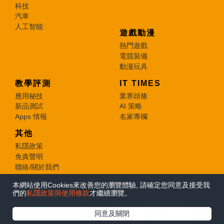
科技
汽車
人工智能
遊戲動漫
熱門遊戲
電競裝備
動漫玩具
教學評測
IT TIMES
應用秘技
業界頭條
新品測試
AI 策略
Apps 情報
名家專欄
其他
私隱政策
免責聲明
聯絡/關於我們
本網站使用Cookies來改善您的瀏覽體驗, 請確定您同意及接受我
© 2026 e-zone. All Rights Reserved.
們的
私隱政策與使用條款
才繼續瀏覽。
在Google
同意及關閉
追蹤《e-zone》