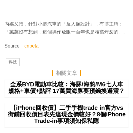
內媒又指，針對小鵬汽車的「反人類設計」，有博主稱：
「萬萬沒有想到，這個操作放眼一百年也是相當炸裂的。」
Source：
cnbeta
科技
相關文章
全系BYD電動車比較︰海豚/海豹/M6七人車
規格+車價+點評 17萬買海豚要預錢換避震？
【iPhone回收價】二手手機trade in官方vs
街鋪回收價目表先達現金價較好？8個iPhone
Trade-in事項須知保私隱