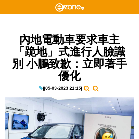
內地電動車要求車主
「跪地」式進行人臉識
別 小鵬致歉：立即著手
優化
|
|
05-03-2023 21:15
|