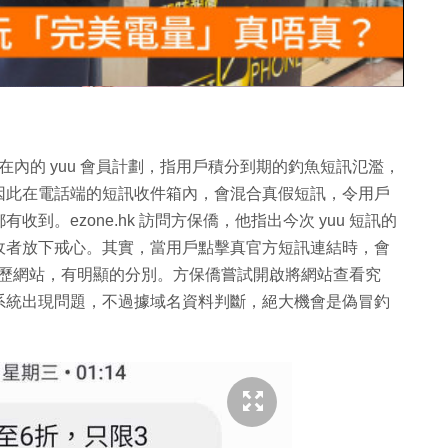
片
惠康等在內的 yuu 會員計劃，指用戶積分到期的釣魚短訊氾濫，
因此在電話端的短訊收件箱內，會混合真假短訊，令用戶
。ezone.hk 訪問方保僑，他指出今次 yuu 短訊的
收者放下戒心。其實，當用戶點擊真官方短訊連結時，會
明來歷網站，有明顯的分別。方保僑嘗試開啟將網站查看究
系統出現問題，不過據域名資料判斷，絕大機會是偽冒釣