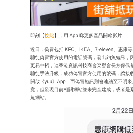
即刻【
按此
】，用 App 睇更多產品開箱影片
近日，偽冒包括 KFC、IKEA、7-eleven、
騙徙偽冒官方使用的電話號碼，發出釣魚短訊，
更易中招，連香港資訊科技商會榮譽會長方保僑都有收到
騙徒手法升級，成功偽冒官方使用的號碼，讓接
開啟《yuu》App，而偽冒短訊則會連結至不
竟，但發現目前相關網站並未完全建成，或者是
魚網站。