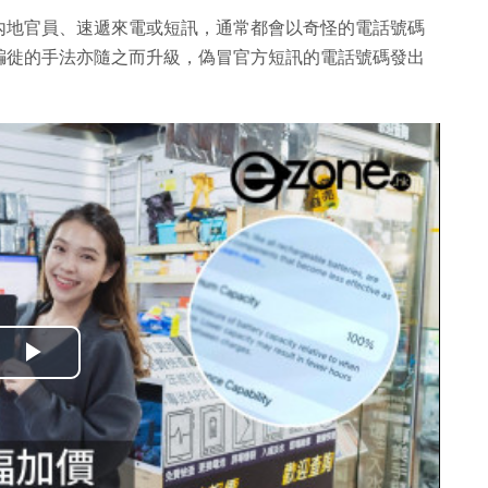
內地官員、速遞來電或短訊，通常都會以奇怪的電話號碼
騙徙的手法亦隨之而升級，偽冒官方短訊的電話號碼發出
播
放
影