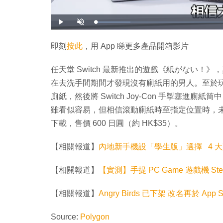
載
播
開
入
放
啟
完
音
畢
效
:
即刻
按此
，用 App 睇更多產品開箱影片
1
2
.
4
任天堂 Switch 最新推出的遊戲《紙がない
1
%
在去洗手間期間才發現沒有廁紙用的男人。至於
廁紙，然後將 Switch Joy-Con 手掣塞
雖看似容易，但相信滾動廁紙時至指定位置時，未必
下載，售價 600 日圓（約 HK$35）。
【相關報道】
內地新手機設「學生版」選擇 4 
【相關報道】
【實測】手提 PC Game 遊戲機 St
【相關報道】
Angry Birds 已下架 改名再於 App S
Source:
Polygon