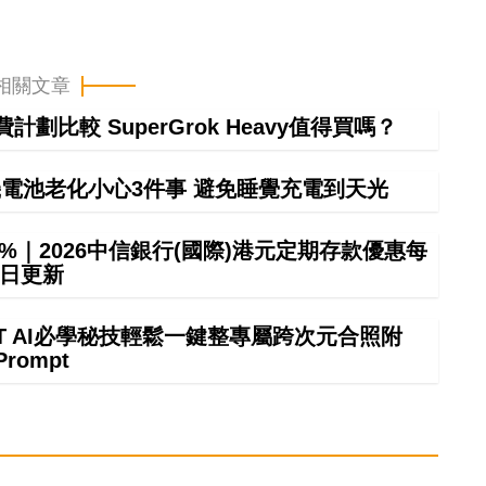
相關文章
計劃比較 SuperGrok Heavy值得買嗎？
電池老化小心3件事 避免睡覺充電到天光
8%｜2026中信銀行(國際)港元定期存款優惠每
日更新
GPT AI必學秘技輕鬆一鍵整專屬跨次元合照附
Prompt