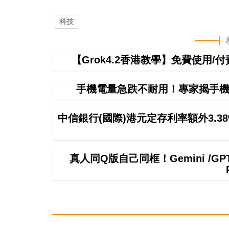
科技
【Grok4.2香港教學】免費使用/付費
手機電量急跌不耐用！專家揭手機
中信銀行(國際)港元定存利率額外3.3
真人同Q版自己同框！Gemini /