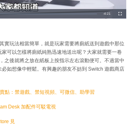
剩
-
4:21
全
螢
幕
餘
時
間
！》，其實玩法相當簡單，就是玩家需要將廁紙送到遊戲中那位
玩家可以怎樣將廁紙純熟迅速地送出呢？大家就需要一卷
進廁紙筒中，之後就將之放在紙板上按指示左右滾動便可。不過當中
如想像中輕鬆。有興趣的朋友不妨到 Switch 遊戲商店
大賣點：禁遊戲、禁短視頻、可微信、助學習
eam Desk 加配件可駁電視
tore 見