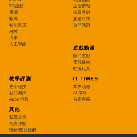
5G流動
生活情報
電腦
筍買着數
數碼
旅遊筍料
智能家居
熱門話題
科技
汽車
人工智能
遊戲動漫
熱門遊戲
電競裝備
動漫玩具
教學評測
IT TIMES
應用秘技
業界頭條
新品測試
AI 策略
Apps 情報
名家專欄
其他
私隱政策
免責聲明
聯絡/關於我們