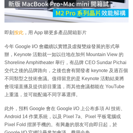
放
影
片
即刻
按此
，用 App 睇更多產品開箱影片
今年 Google I/O 會繼續以實體及虛擬雙線發展的形式舉
辦，Keynote 活動就一如以往地在加州 Mountain View 的
Shoreline Amphitheater 舉行，有品牌 CEO Sundar Pichai
交代之後的品牌路向，之後也會有開發者 keynote 及過百個
不同類型之技術會議。值得留意的是 Keynote 活動結束將
會現場直播及提供節目重溫，而其他會議都能在 YouTube
上重溫，並可能配備不同字幕選擇。
此外，預料 Google 會在 Google I/O 上公布多項 AI 技術、
Android 14 作業系統，以及 Pixel 7a、Pixel 平板電腦或
Pixel Fold 摺屏手機的。有興趣的朋友可由即日起，於
Google I/O 官網註冊參加會議，費用全免。