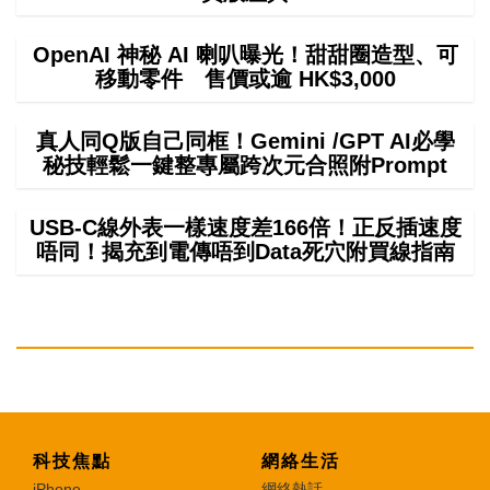
OpenAI 神秘 AI 喇叭曝光！甜甜圈造型、可
移動零件 售價或逾 HK$3,000
真人同Q版自己同框！Gemini /GPT AI必學
秘技輕鬆一鍵整專屬跨次元合照附Prompt
USB-C線外表一樣速度差166倍！正反插速度
唔同！揭充到電傳唔到Data死穴附買線指南
科技焦點
網絡生活
iPhone
網絡熱話