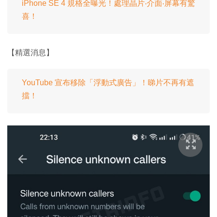
iPhone SE 4 規格全曝光！處理晶片‧介面‧屏幕有驚
喜！
【精選消息】
YouTube 宣布移除「浮動式廣告」！睇片不再有遮
擋！