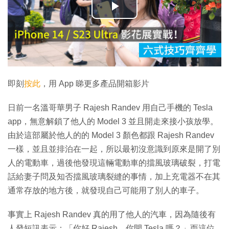
播
放
影
片
即刻
按此
，用 App 睇更多產品開箱影片
日前一名溫哥華男子 Rajesh Randev 用自己手機的 Tesla
app，無意解鎖了他人的 Model 3 並且開走來接小孩放學。
由於這部屬於他人的的 Model 3 顏色都跟 Rajesh Randev
一樣，並且並排泊在一起，所以最初沒意識到原來是開了別
人的電動車，過後他發現這輛電動車的擋風玻璃破裂，打電
話給妻子問及知否擋風玻璃裂縫的事情，加上充電器不在其
通常存放的地方後，就發現自己可能用了別人的車子。
事實上 Rajesh Randev 真的用了他人的汽車，因為隨後有
人發短訊表示：「你好 Rajesh，你開 Tesla 嗎？」而這位