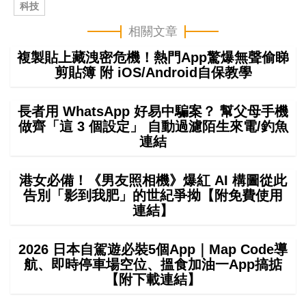
科技
相關文章
複製貼上藏洩密危機！熱門App驚爆無聲偷睇
剪貼簿 附 iOS/Android自保教學
長者用 WhatsApp 好易中騙案？ 幫父母手機
做齊「這 3 個設定」 自動過濾陌生來電/釣魚
連結
港女必備！《男友照相機》爆紅 AI 構圖從此
告別「影到我肥」的世紀爭拗【附免費使用
連結】
2026 日本自駕遊必裝5個App｜Map Code導
航、即時停車場空位、搵食加油一App搞掂
【附下載連結】