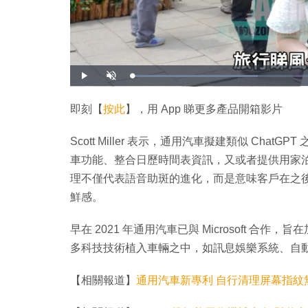
載
播
開
入
放
啟
完
音
畢
效
:
即刻【
按此
】，用 App 睇更多產品開箱影片
3
2
.
4
Scott Miller 表示，通用汽車擬建類似 Ch
0
%
車功能、整合日歷時間表資訊，又或者提供用家
理不僅代表語音助斑的進化，而是意味客戶在之
鮮感。
早在 2021 年通用汽車已與 Microsoft 合作，
多科技技術植入車輛之中，如訊息娛樂系統、自
【相關報道】
通用汽車新專利 自行清理屏幕指紋