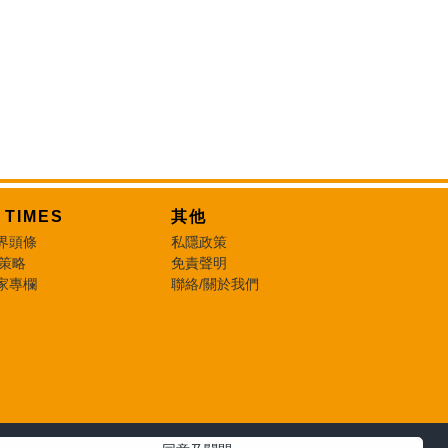
T TIMES
其他
界頭條
私隱政策
 策略
免責聲明
家專欄
聯絡/關於我們