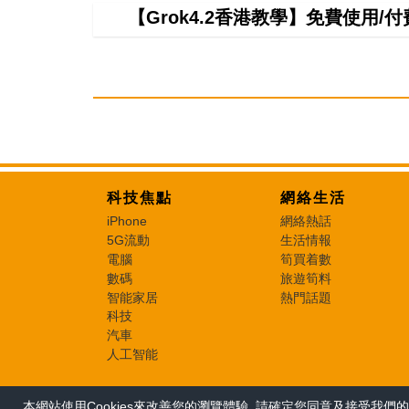
【Grok4.2香港教學】免費使用/付費
科技焦點
網絡生活
iPhone
網絡熱話
5G流動
生活情報
電腦
筍買着數
數碼
旅遊筍料
智能家居
熱門話題
科技
汽車
人工智能
本網站使用Cookies來改善您的瀏覽體驗, 請確定您同意及接受我們的