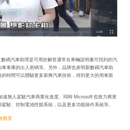
剩
-
1:40
全
螢
幕
餘
時
間
atGPT 之數碼汽車助理是可用於解答通常在車輛說明書可找到的汽
泊車車庫的出入密碼等。另外，品牌也表明新數碼汽車助
後的時間可以體驗更多新興汽車技術，得到更大的用車新
旨在加速無人駕駛汽車商業化進度。同時 Microsoft 也致力將更
動駕駛、控制電池性能系統，以及更多功能操作系統等。
無難度