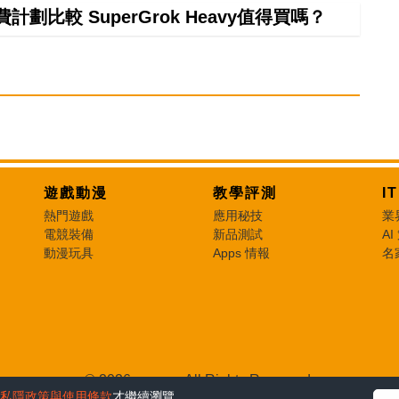
計劃比較 SuperGrok Heavy值得買嗎？
遊戲動漫
教學評測
I
熱門遊戲
應用秘技
業
電競裝備
新品測試
AI
動漫玩具
Apps 情報
名
© 2026 e-zone. All Rights Reserved.
私隱政策與使用條款
才繼續瀏覽。